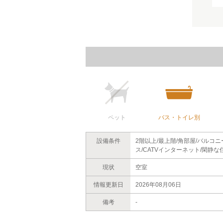
ペット
バス・トイレ別
設備条件
2階以上/最上階/角部屋/バルコ
ス/CATVインターネット/閑静な
現状
空室
情報更新日
2026年08月06日
備考
-