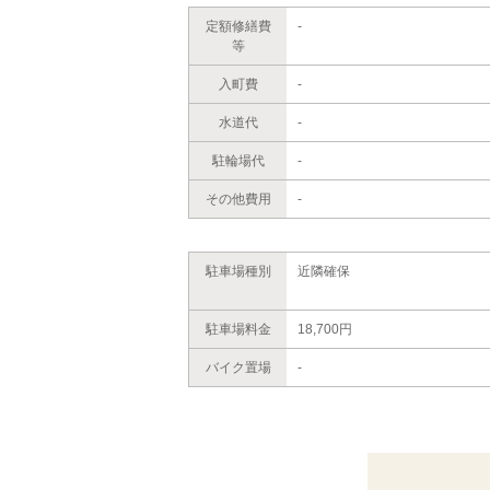
定額修繕費
-
等
入町費
-
水道代
-
駐輪場代
-
その他費用
-
駐車場種別
近隣確保
駐車場料金
18,700円
バイク置場
-