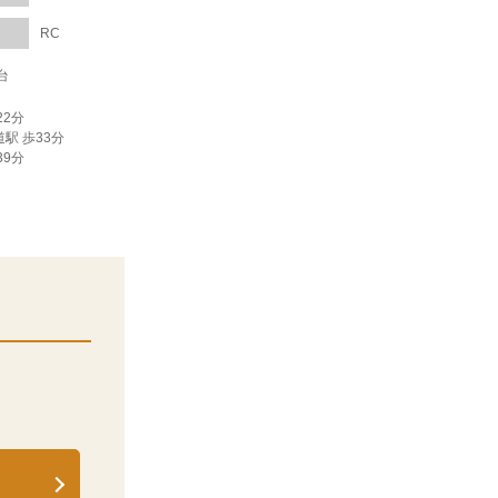
RC
台
22分
道駅 歩33分
39分