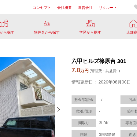
コンセプト
会社概要
運営会社
リクルート
から探す
物件名から探す
学区から探す
店舗
六甲ヒルズ篠原台 301
7.8
万円
(管理費・共益費 -)
情報更新日： 2026年08月06日
敷金/保証金
- / -
礼金
敷引/償却
-
築年
間取り
3LDK
専有面
階建
3階/3階建
向き