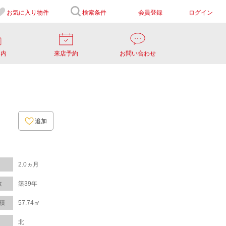
お気に入り
物件
検索条件
会員登録
ログイン
案内
来店予約
お問い合わせ
追加
2.0ヵ月
数
築39年
積
57.74㎡
北