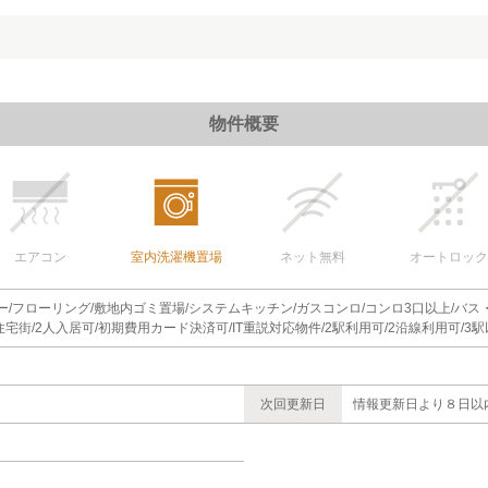
物件概要
エアコン
室内洗濯機置場
ネット無料
オートロック
ニー/フローリング/敷地内ゴミ置場/システムキッチン/ガスコンロ/コンロ3口以上/バス
住宅街/2人入居可/初期費用カード決済可/IT重説対応物件/2駅利用可/2沿線利用可/3
次回更新日
情報更新日より８日以