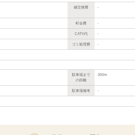
鍵交換費
-
町会費
-
CATV代
-
ゴミ処理費
-
駐車場まで
300m
の距離
駐車場備考
-