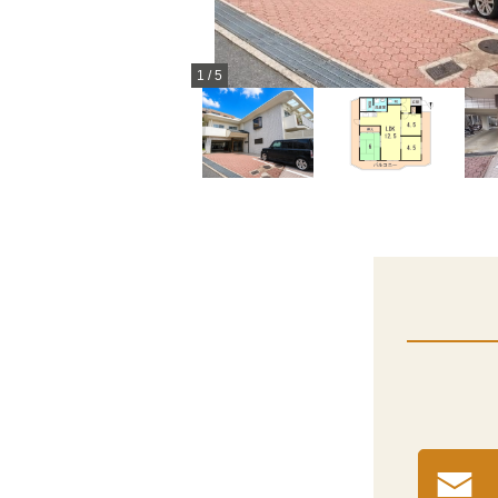
1
/
5