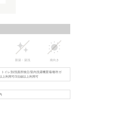
新築・築浅
南向き
・トイレ別/洗面所独立/室内洗濯機置場/都市ガ
駅以上利用可/3沿線以上利用可
内