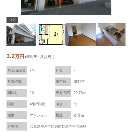
1
/
21
3.2
万円
(管理費・共益費 -)
敷金/保証金
- / -
礼金
-
敷引/償却
-
築年数
築37年
間取り
1K
専有面積
22.78㎡
階建
4階/5階建
向き
北
種別
マンション
構造
鉄骨造
所在地
兵庫県神戸市須磨区妙法寺字円満林