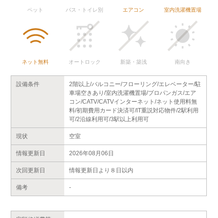
ペット
バス・トイレ別
エアコン
室内洗濯機置場
ネット無料
オートロック
新築・築浅
南向き
設備条件
2階以上/バルコニー/フローリング/エレベーター/駐
車場空きあり/室内洗濯機置場/プロパンガス/エア
コン/CATV/CATVインターネット/ネット使用料無
料/初期費用カード決済可/IT重説対応物件/2駅利用
可/2沿線利用可/3駅以上利用可
現状
空室
情報更新日
2026年08月06日
次回更新日
情報更新日より８日以内
備考
-