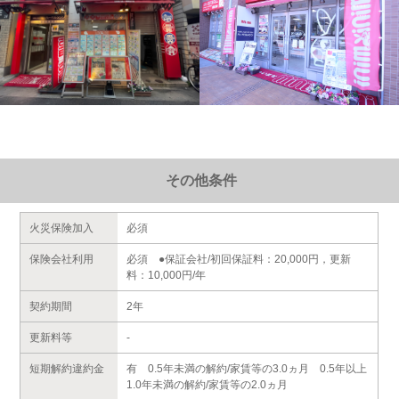
その他条件
火災保険加入
必須
保険会社利用
必須 ●保証会社/初回保証料：20,000円，更新
料：10,000円/年
契約期間
2年
更新料等
-
短期解約違約金
有 0.5年未満の解約/家賃等の3.0ヵ月 0.5年以上
1.0年未満の解約/家賃等の2.0ヵ月