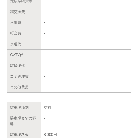
定額修繕費等
-
鍵交換費
-
入町費
-
町会費
-
水道代
-
CATV代
-
駐輪場代
-
ゴミ処理費
-
その他費用
駐車場種別
空有
駐車場までの距
-
離
駐車場料金
8,000円