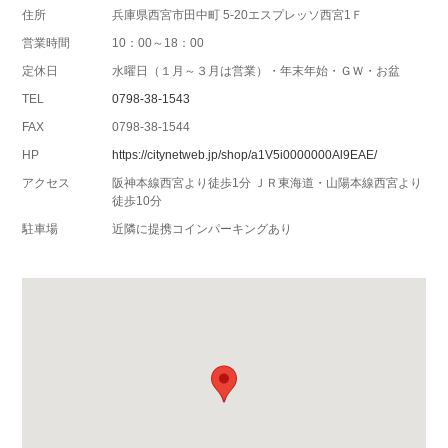
住所
兵庫県西宮市田中町 5-20エスプレッソ西宮1Ｆ
営業時間
10：00～18：00
定休日
水曜日（１月～３月は営業）・年末年始・ＧＷ・お盆
TEL
0798-38-1543
FAX
0798-38-1544
HP
https://citynetweb.jp/shop/a1V5i0000000Al9EAE/
アクセス
阪神本線西宮より徒歩1分 ＪＲ東海道・山陽本線西宮より
徒歩10分
駐車場
近隣に提携コインパーキングあり