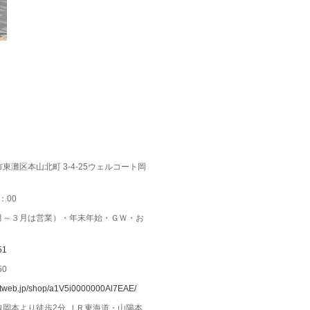
東灘区本山北町 3-4-25ウェルコート岡
：00
月～３月は営業）・年末年始・ＧＷ・お
51
50
ynetweb.jp/shop/a1V5i0000000Al7EAE/
線岡本より徒歩2分 ＪＲ東海道・山陽本