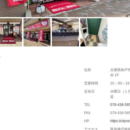
店
住所
兵庫県神戸市
本 1F
営業時間
10：00～18
定休日
水曜日（１
盆
TEL
078-436-58
FAX
078-436-58
HP
https://cit
アクセス
阪急神戸本