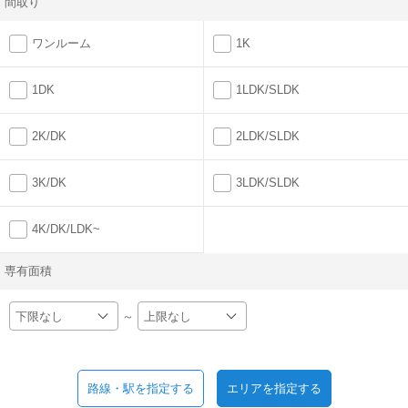
間取り
ワンルーム
1K
1DK
1LDK/SLDK
2K/DK
2LDK/SLDK
3K/DK
3LDK/SLDK
4K/DK/LDK~
専有面積
～
路線・駅を指定する
エリアを指定する