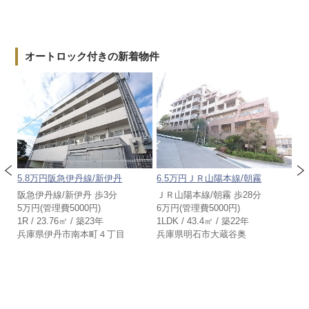
オートロック付きの新着物件
子園
5.8万円阪急伊丹線/新伊丹
6.5万円ＪＲ山陽本線/朝霧
1
阪急伊丹線/新伊丹 歩3分
ＪＲ山陽本線/朝霧 歩28分
山
3分
5万円(管理費5000円)
6万円(管理費5000円)
11
1R / 23.76㎡ / 築23年
1LDK / 43.4㎡ / 築22年
3L
兵庫県伊丹市南本町４丁目
兵庫県明石市大蔵谷奥
兵