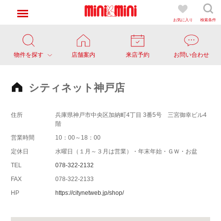
お気に入り
検索条件
物件を探す
店舗案内
来店予約
お問い合わせ
シティネット神戸店
住所
兵庫県神戸市中央区加納町4丁目 3番5号 三宮御幸ビル4
階
営業時間
10：00～18：00
定休日
水曜日（１月～３月は営業）・年末年始・ＧＷ・お盆
TEL
078-322-2132
FAX
078-322-2133
HP
https://citynetweb.jp/shop/