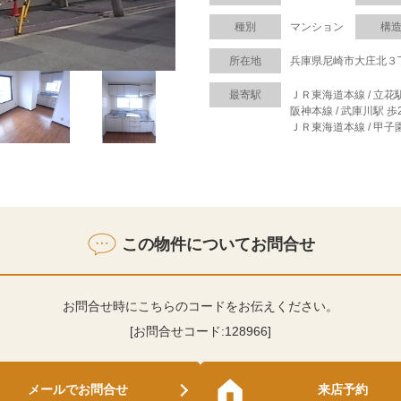
種別
マンション
構
所在地
兵庫県尼崎市大庄北３
最寄駅
ＪＲ東海道本線 / 立花駅
阪神本線 / 武庫川駅 歩
ＪＲ東海道本線 / 甲子
この物件についてお問合せ
お問合せ時にこちらのコードをお伝えください。
[お問合せコード:
128966
]
メールでお問合せ
来店予約