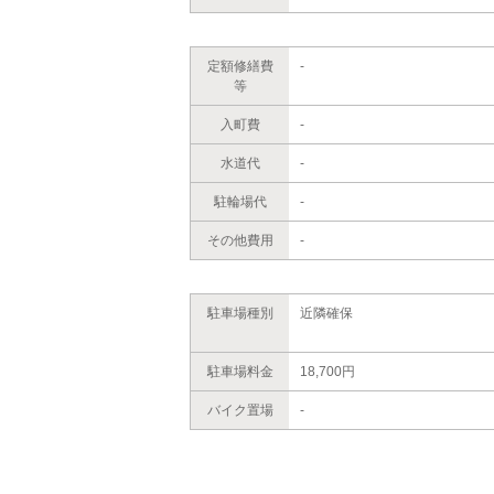
定額修繕費
-
等
入町費
-
水道代
-
駐輪場代
-
その他費用
-
駐車場種別
近隣確保
駐車場料金
18,700円
バイク置場
-