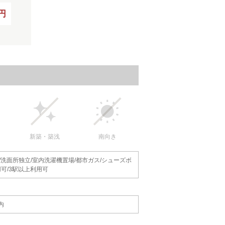
0円
新築・築浅
南向き
/洗面所独立/室内洗濯機置場/都市ガス/シューズボ
用可/3駅以上利用可
内