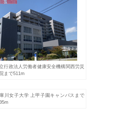
立行政法人労働者健康安全機構関西労災
院まで511m
庫川女子大学 上甲子園キャンパスまで
95m