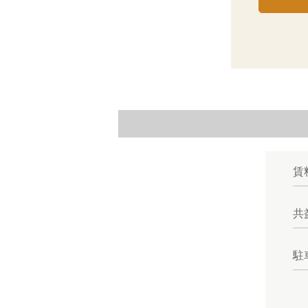
賃
共
駐