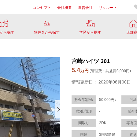
コンセプト
会社概要
運営会社
リクルート
から探す
物件名から探す
学区から探す
店舗
宮崎ハイツ 301
5.4
万円
(管理費・共益費3,000円)
情報更新日： 2026年08月06日
敷金/保証金
50,000円 / -
礼
敷引/償却
-
築年
間取り
2DK
専有
階建
3階/3階建
向