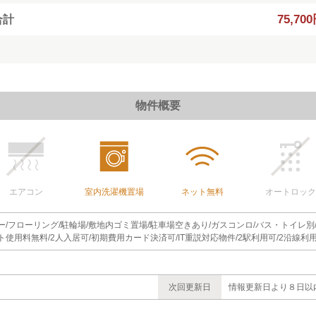
75,70
合計
物件概要
エアコン
室内洗濯機置場
ネット無料
オートロック
ニー/フローリング/駐輪場/敷地内ゴミ置場/駐車場空きあり/ガスコンロ/バス・トイレ別
ット使用料無料/2人入居可/初期費用カード決済可/IT重説対応物件/2駅利用可/2沿線利
次回更新日
情報更新日より８日以