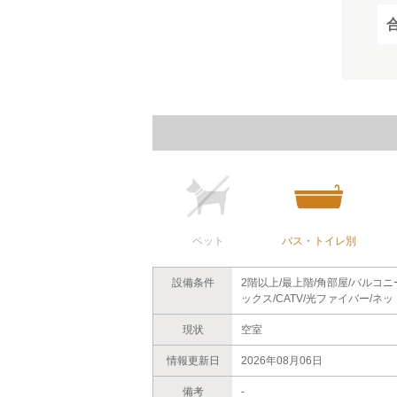
ペット
バス・トイレ別
設備条件
2階以上/最上階/角部屋/バルコ
ックス/CATV/光ファイバー/ネ
現状
空室
情報更新日
2026年08月06日
備考
-