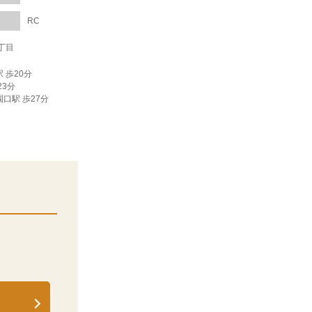
造
RC
丁目
 歩20分
23分
園口駅 歩27分