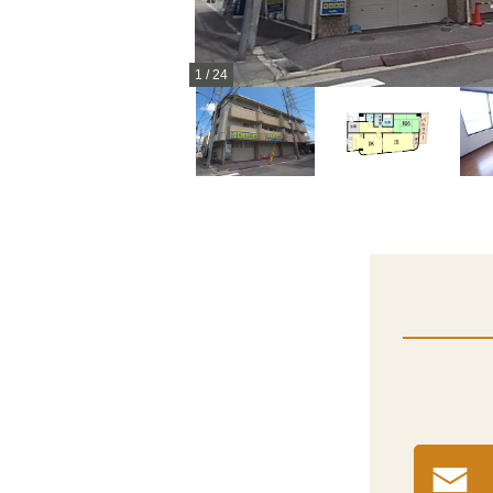
1
/
24