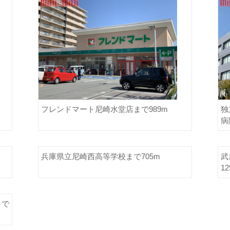
フレンドマート尼崎水堂店まで989m
独
病
兵庫県立尼崎西高等学校まで705m
武
12
まで