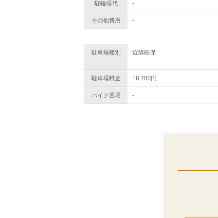
駐輪場代
-
その他費用
-
駐車場種別
近隣確保
駐車場料金
18,700円
バイク置場
-