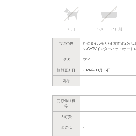
ペット
バス・トイレ別
設備条件
外壁タイル張り/分譲賃貸/2階以
ン/CATVインターネット/オート
現状
空室
情報更新日
2026年08月06日
備考
-
定額修繕費
-
等
入町費
-
水道代
-