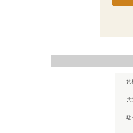
賃
共
駐