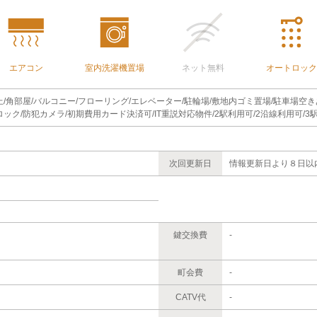
エアコン
室内洗濯機置場
ネット無料
オートロック
上/角部屋/バルコニー/フローリング/エレベーター/駐輪場/敷地内ゴミ置場/駐車場空き
ロック/防犯カメラ/初期費用カード決済可/IT重説対応物件/2駅利用可/2沿線利用可/
次回更新日
情報更新日より８日以
鍵交換費
-
町会費
-
CATV代
-