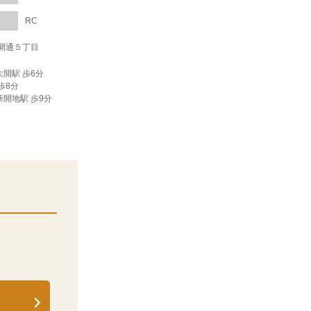
RC
開通５丁目
大開駅 歩6分
歩8分
新開地駅 歩9分