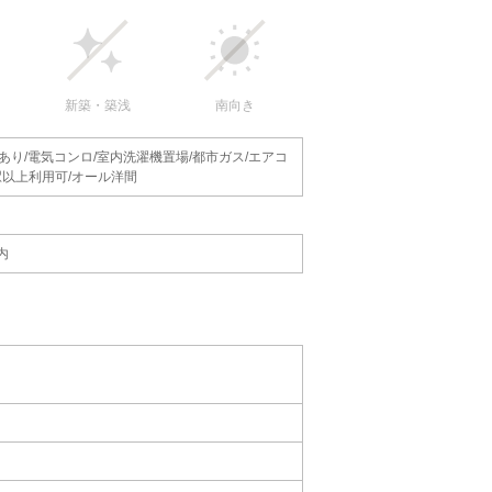
新築・築浅
南向き
あり/電気コンロ/室内洗濯機置場/都市ガス/エアコ
3駅以上利用可/オール洋間
内