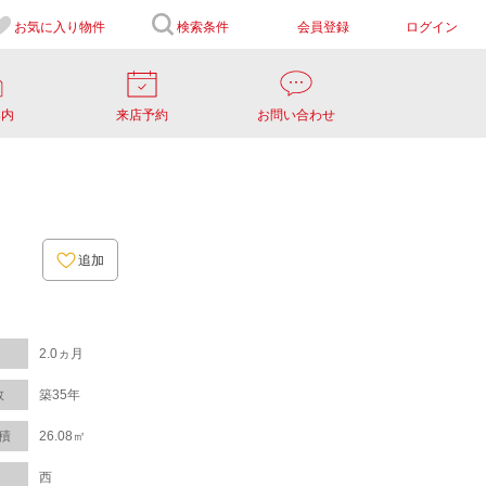
お気に入り
物件
検索条件
会員登録
ログイン
案内
来店予約
お問い合わせ
追加
2.0ヵ月
数
築35年
積
26.08㎡
西