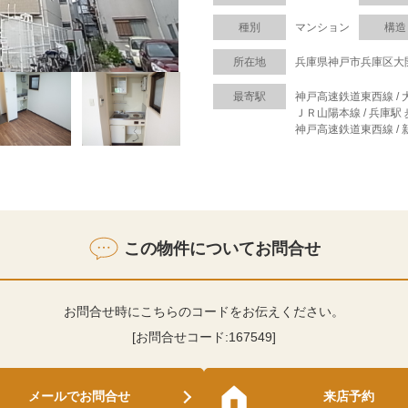
種別
マンション
構造
所在地
兵庫県神戸市兵庫区大
最寄駅
神戸高速鉄道東西線 / 
ＪＲ山陽本線 / 兵庫駅 
神戸高速鉄道東西線 / 
この物件についてお問合せ
お問合せ時にこちらのコードをお伝えください。
[お問合せコード:
167549
]
メールでお問合せ
来店予約