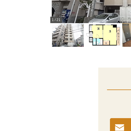
1
/
21