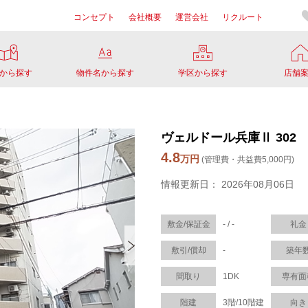
コンセプト
会社概要
運営会社
リクルート
から探す
物件名から探す
学区から探す
店舗
ヴェルドール兵庫Ⅱ 302
4.8
万円
(管理費・共益費5,000円)
情報更新日： 2026年08月06日
敷金/保証金
- / -
礼金
敷引/償却
-
築年
間取り
1DK
専有面
階建
3階/10階建
向き