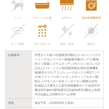
ペット
バス・トイレ別
エアコン
室内洗濯機置場
ネット無料
オートロック
新築・築浅
南向き
設備条件
外壁タイル張り/分譲賃貸/2階以上/バルコニー/フロ
ーリング/エレベーター/駐輪場/宅配ボックス/敷地
内ゴミ置場/システムキッチン/ガスコンロ/コンロ3
口以上/バス・トイレ別/洗面所独立/室内洗濯機置
場/都市ガス/エアコン/シューズボックス/BSアンテ
ナ/光ファイバー/オートロック/ディンプルキー/防
犯カメラ/モニター付きインターホン/閑静な住宅
街/保証人不要/2人入居可/初期費用カード決済可/IT
重説対応物件/2駅利用可/2沿線利用可/3駅以上利用
可/3沿線以上利用可/オール洋間
現状
退去予定 （2026年8月上旬頃）