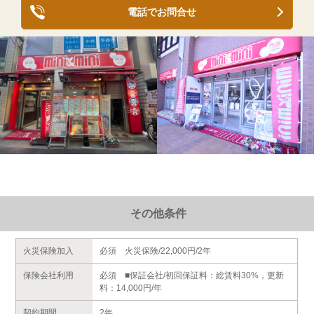
電話でお問合せ
その他条件
火災保険加入
必須 火災保険/22,000円/2年
保険会社利用
必須 ■保証会社/初回保証料：総賃料30%，更新
料：14,000円/年
契約期間
2年