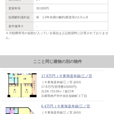
更新料等
30,000円
短期解約違約金
有 1.0年未満の解約/家賃等の1.0ヵ月
条件備考※
-
※月額費用等の金額が入っている場合は上記総賃料に計算されておりませ
ん。
ここと同じ建物の別の物件
17.8万円ＪＲ東海道本線/三ノ宮
ＪＲ東海道本線/三ノ宮 歩6分
17.8万円(管理費10000円)
2LDK / 53.09㎡ / 築21年
兵庫県神戸市中央区加納町３丁目
6.4万円ＪＲ東海道本線/三ノ宮
ＪＲ東海道本線/三ノ宮 歩6分