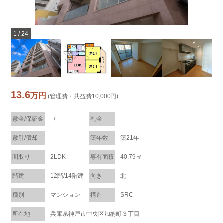
1
/
24
13.6
万円
(管理費・共益費10,000円)
敷金/保証金
- / -
礼金
-
敷引/償却
-
築年数
築21年
間取り
2LDK
専有面積
40.79㎡
階建
12階/14階建
向き
北
種別
マンション
構造
SRC
所在地
兵庫県神戸市中央区加納町３丁目