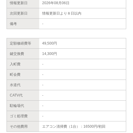
情報更新日
2026年08月06日
次回更新日
情報更新日より８日以内
備考
-
定額修繕費等
49,500円
鍵交換費
14,300円
入町費
-
町会費
-
水道代
-
CATV代
-
駐輪場代
-
ゴミ処理費
-
その他費用
エアコン清掃費（1台）：16500円/初回