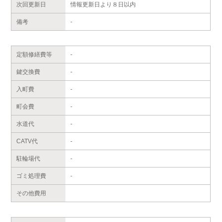
次回更新日
情報更新日より８日以内
備考
-
定額修繕費等
-
鍵交換費
-
入町費
-
町会費
-
水道代
-
CATV代
-
駐輪場代
-
ゴミ処理費
-
その他費用