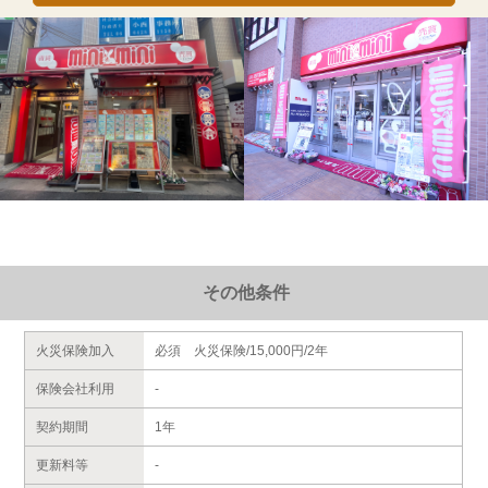
その他条件
火災保険加入
必須 火災保険/15,000円/2年
保険会社利用
-
契約期間
1年
更新料等
-