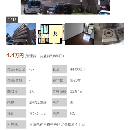
1
/
18
4.4
万円
(管理費・共益費5,860円)
敷金/保証金
- / -
礼金
44,000円
敷引/償却
-
築年数
築28年
間取り
1K
専有面積
22.87㎡
階建
2階/11階建
向き
西
種別
マンション
構造
RC
所在地
兵庫県神戸市中央区北長狭通４丁目