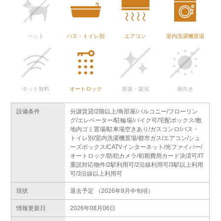
ペット
バス・トイレ別
エアコン
室内洗濯機置場
ネット無料
オートロック
新築・築浅
南向き
設備条件
分譲賃貸/2階以上/角部屋/バルコニー/フローリン
グ/エレベーター/駐輪場/バイク可/宅配ボックス/敷
地内ゴミ置場/駐車場空きあり/ガスコンロ/バス・
トイレ別/室内洗濯機置場/都市ガス/エアコン/シュ
ーズボックス/CATVインターネット/光ファイバー/
オートロック/防犯カメラ/初期費用カード決済可/IT
重説対応物件/2駅利用可/2沿線利用可/3駅以上利用
可/3沿線以上利用可
現状
退去予定 （2026年9月中旬頃）
情報更新日
2026年08月06日