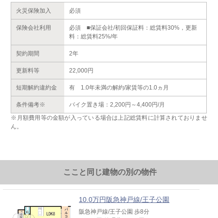
火災保険加入
必須
保険会社利用
必須 ■保証会社/初回保証料：総賃料30%，更新
料：総賃料25%/年
契約期間
2年
更新料等
22,000円
短期解約違約金
有 1.0年未満の解約/家賃等の1.0ヵ月
条件備考※
バイク置き場：2,200円～4,400円/月
※月額費用等の金額が入っている場合は上記総賃料に計算されておりませ
ん。
ここと同じ建物の別の物件
10.0万円阪急神戸線/王子公園
阪急神戸線/王子公園 歩8分