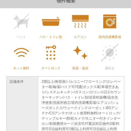
物件概要
ペット
バス・トイレ別
エアコン
室内洗濯機置場
ネット無料
オートロック
新築・築浅
南向き
設備条件
2階以上/角部屋/バルコニー/フローリング/エレベー
ター/駐輪場/バイク可/宅配ボックス/駐車場空きあ
り/システムキッチン/ガスコンロ/コンロ2口/カウン
ターキッチン/バス・トイレ別/浴室乾燥機/温水洗
浄便座/洗面所独立/室内洗濯機置場/エアコン/シュ
ーズボックス/ウォークインクローゼット/BSアン
テナ/CSアンテナ/ネット使用料無料/オートロック/
ディンプルキー/防犯カメラ/モニター付きインター
ホン/初期費用カード決済可/IT重説対応物件/2駅利
用可/2沿線利用可/3駅以上利用可/3沿線以上利用