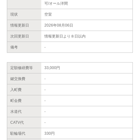
可/オール洋間
現状
空室
情報更新日
2026年08月06日
次回更新日
情報更新日より８日以内
備考
-
定額修繕費等
33,000円
鍵交換費
-
入町費
-
町会費
-
水道代
-
CATV代
-
駐輪場代
330円