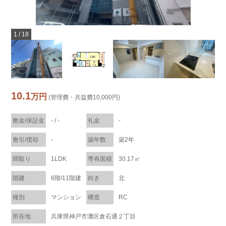
1
/
18
10.1
万円
(管理費・共益費10,000円)
敷金/保証金
- / -
礼金
-
敷引/償却
-
築年数
築2年
間取り
1LDK
専有面積
30.17㎡
階建
6階/11階建
向き
北
種別
マンション
構造
RC
所在地
兵庫県神戸市灘区倉石通２丁目