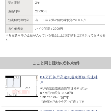
契約期間
2年
更新料等
22,000円
短期解約違約金
有 1.0年未満の解約/家賃等の1.0ヵ月
条件備考※
バイク置場：2200円～
※月額費用等の金額が入っている場合は上記総賃料に計算されておりませ
ん。
ここと同じ建物の別の物件
8.6万円神戸高速鉄道東西線/高速神
戸
神戸高速鉄道東西線/高速神戸 歩1分
8.6万円(管理費10000円)
1DK / 27.99㎡ / 築2年
兵庫県神戸市中央区中町通４丁目