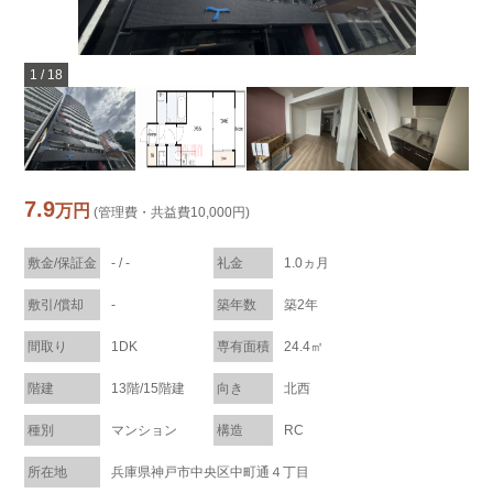
1
/
18
7.9
万円
(管理費・共益費10,000円)
敷金/保証金
- / -
礼金
1.0ヵ月
敷引/償却
-
築年数
築2年
間取り
1DK
専有面積
24.4㎡
階建
13階/15階建
向き
北西
種別
マンション
構造
RC
所在地
兵庫県神戸市中央区中町通４丁目