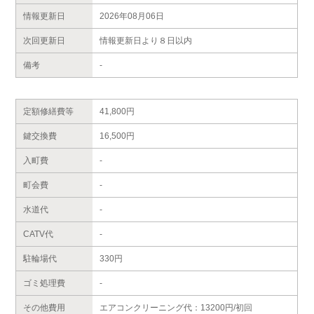
情報更新日
2026年08月06日
次回更新日
情報更新日より８日以内
備考
-
定額修繕費等
41,800円
鍵交換費
16,500円
入町費
-
町会費
-
水道代
-
CATV代
-
駐輪場代
330円
ゴミ処理費
-
その他費用
エアコンクリーニング代：13200円/初回