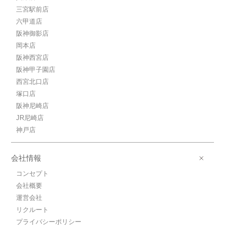
6.4万円(管理費10000円)
三宮駅前店
1K / 20.44㎡ / 築2年
六甲道店
兵庫県神戸市中央区中町通４丁目
阪神御影店
岡本店
阪神西宮店
阪神甲子園店
西宮北口店
塚口店
阪神尼崎店
JR尼崎店
神戸店
会社情報
コンセプト
会社概要
運営会社
リクルート
プライバシーポリシー