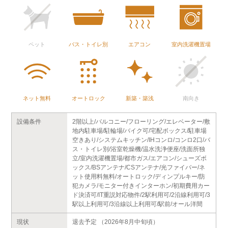
ペット
バス・トイレ別
エアコン
室内洗濯機置場
ネット無料
オートロック
新築・築浅
南向き
設備条件
2階以上/バルコニー/フローリング/エレベーター/敷
地内駐車場/駐輪場/バイク可/宅配ボックス/駐車場
空きあり/システムキッチン/IHコンロ/コンロ2口/バ
ス・トイレ別/浴室乾燥機/温水洗浄便座/洗面所独
立/室内洗濯機置場/都市ガス/エアコン/シューズボ
ックス/BSアンテナ/CSアンテナ/光ファイバー/ネ
ット使用料無料/オートロック/ディンプルキー/防
犯カメラ/モニター付きインターホン/初期費用カー
ド決済可/IT重説対応物件/2駅利用可/2沿線利用可/3
駅以上利用可/3沿線以上利用可/駅前/オール洋間
現状
退去予定 （2026年8月中旬頃）