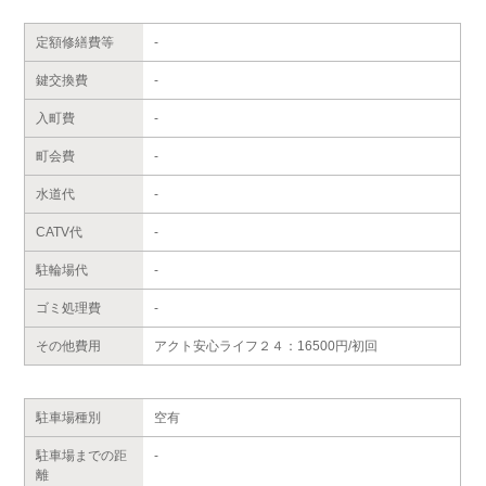
定額修繕費等
-
鍵交換費
-
入町費
-
町会費
-
水道代
-
CATV代
-
駐輪場代
-
ゴミ処理費
-
その他費用
アクト安心ライフ２４：16500円/初回
駐車場種別
空有
駐車場までの距
-
離