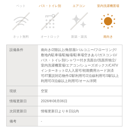
ペット
バス・トイレ別
エアコン
室内洗濯機置場
ネット無料
オートロック
新築・築浅
南向き
設備条件
南向き/2階以上/角部屋/バルコニー/フローリング/
敷地内駐車場/駐輪場/駐車場空きあり/ガスコンロ/
バス・トイレ別/シャワー付き洗面台/洗面所独立/
室内洗濯機置場/エアコン/シューズボックス/CATV
インターネット/2人入居可/初期費用カード決済
可/IT重説対応物件/2駅利用可/2沿線利用可/3駅以上
利用可/3沿線以上利用可/オール洋間
現状
空室
情報更新日
2026年08月06日
次回更新日
情報更新日より８日以内
備考
-