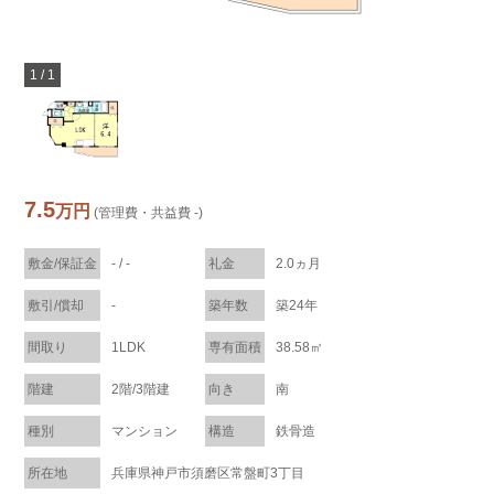
1
/
1
7.5
万円
(管理費・共益費 -)
敷金/保証金
- / -
礼金
2.0ヵ月
敷引/償却
-
築年数
築24年
間取り
1LDK
専有面積
38.58㎡
階建
2階/3階建
向き
南
種別
マンション
構造
鉄骨造
所在地
兵庫県神戸市須磨区常盤町3丁目