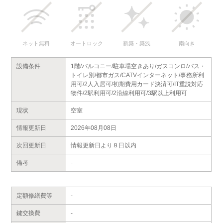
ネット無料
オートロック
新築・築浅
南向き
設備条件
1階/バルコニー/駐車場空きあり/ガスコンロ/バス・
トイレ別/都市ガス/CATVインターネット/事務所利
用可/2人入居可/初期費用カード決済可/IT重説対応
物件/2駅利用可/2沿線利用可/3駅以上利用可
現状
空室
情報更新日
2026年08月08日
次回更新日
情報更新日より８日以内
備考
-
定額修繕費等
-
鍵交換費
-