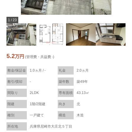
1
/
23
5.2
万円
(管理費・共益費 -)
敷金/保証金
1.0ヵ月 / -
礼金
2.0ヵ月
敷引/償却
-
築年数
築49年
間取り
2LDK
専有面積
43.13㎡
階建
1階/2階建
向き
北
種別
一戸建て
構造
木造
所在地
兵庫県尼崎市大庄北５丁目