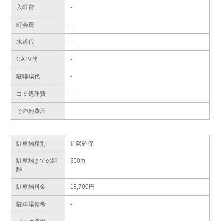
入町費
-
町会費
-
水道代
-
CATV代
-
駐輪場代
-
ゴミ処理費
-
その他費用
駐車場種別
近隣確保
駐車場までの距
300m
離
駐車場料金
18,700円
駐車場備考
-