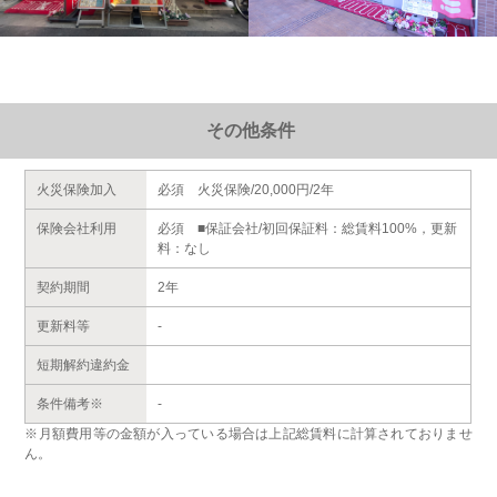
その他条件
火災保険加入
必須 火災保険/20,000円/2年
保険会社利用
必須 ■保証会社/初回保証料：総賃料100%，更新
料：なし
契約期間
2年
更新料等
-
短期解約違約金
条件備考※
-
※月額費用等の金額が入っている場合は上記総賃料に計算されておりませ
ん。