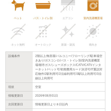
ペット
バス・トイレ別
エアコン
室内洗濯機置場
ネット無料
オートロック
新築・築浅
南向き
設備条件
2階以上/角部屋/バルコニー/フローリング/駐車場空
きあり/ガスコンロ/バス・トイレ別/室内洗濯機置
場/都市ガス/シューズボックス/CATV/CATVインタ
ーネット/ペット可/初期費用カード決済可/IT重説対
応物件/2駅利用可/2沿線利用可/3駅以上利用可/3沿
線以上利用可
現状
空室
情報更新日
2026年08月01日
次回更新日
情報更新日より８日以内