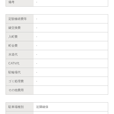
備考
-
定額修繕費等
-
鍵交換費
-
入町費
-
町会費
-
水道代
-
CATV代
-
駐輪場代
-
ゴミ処理費
-
その他費用
駐車場種別
近隣確保