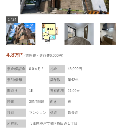
1
/
24
4.8
万円
(管理費・共益費6,000円)
敷金/保証金
0.0ヵ月 / -
礼金
48,000円
敷引/償却
-
築年数
築42年
間取り
1K
専有面積
21.09㎡
階建
3階/4階建
向き
東
種別
マンション
構造
鉄骨造
所在地
兵庫県神戸市灘区原田通１丁目