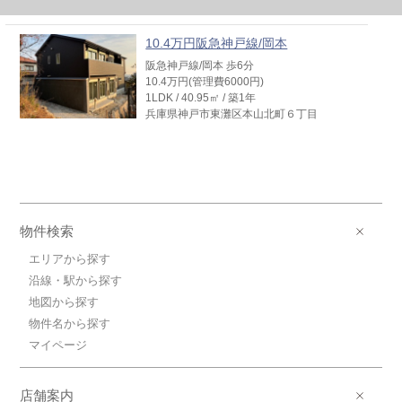
10.4万円阪急神戸線/岡本
阪急神戸線/岡本 歩6分
10.4万円(管理費6000円)
1LDK / 40.95㎡ / 築1年
兵庫県神戸市東灘区本山北町６丁目
物件検索
エリアから探す
沿線・駅から探す
地図から探す
物件名から探す
マイページ
店舗案内