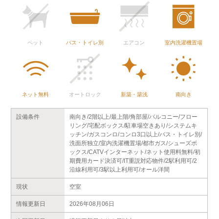
ペット
バス・トイレ別
エアコン
室内洗濯機置場
ネット無料
オートロック
新築・築浅
南向き
設備条件
南向き/2階以上/最上階/角部屋/バルコニー/フロー
リング/宅配ボックス/駐車場空きあり/システムキ
ッチン/ガスコンロ/コンロ3口以上/バス・トイレ別/
洗面所独立/室内洗濯機置場/都市ガス/シューズボ
ックス/CATVインターネット/ネット使用料無料/初
期費用カード決済可/IT重説対応物件/2駅利用可/2
沿線利用可/3駅以上利用可/オール洋間
現状
空室
情報更新日
2026年08月06日