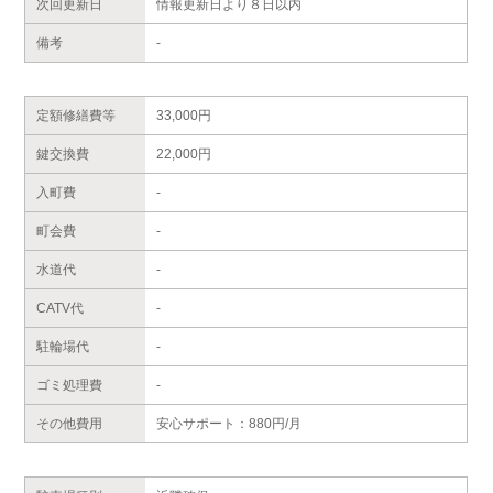
次回更新日
情報更新日より８日以内
備考
-
定額修繕費等
33,000円
鍵交換費
22,000円
入町費
-
町会費
-
水道代
-
CATV代
-
駐輪場代
-
ゴミ処理費
-
その他費用
安心サポート：880円/月