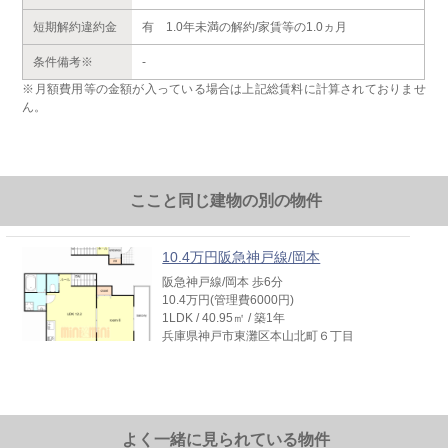
短期解約違約金
有 1.0年未満の解約/家賃等の1.0ヵ月
条件備考※
-
※月額費用等の金額が入っている場合は上記総賃料に計算されておりませ
ん。
ここと同じ建物の別の物件
10.4万円阪急神戸線/岡本
阪急神戸線/岡本 歩6分
10.4万円(管理費6000円)
1LDK / 40.95㎡ / 築1年
兵庫県神戸市東灘区本山北町６丁目
よく一緒に見られている物件