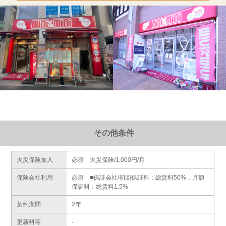
その他条件
火災保険加入
必須 火災保険/1,000円/月
保険会社利用
必須 ■保証会社/初回保証料：総賃料50%，月額
保証料：総賃料1.5%
契約期間
2年
更新料等
-