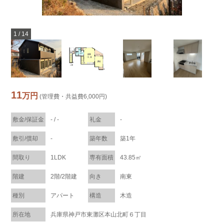
1
/
14
11
万円
(管理費・共益費6,000円)
敷金/保証金
- / -
礼金
-
敷引/償却
-
築年数
築1年
間取り
1LDK
専有面積
43.85㎡
階建
2階/2階建
向き
南東
種別
アパート
構造
木造
所在地
兵庫県神戸市東灘区本山北町６丁目