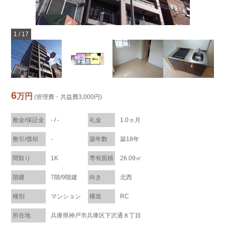
1
/
17
6
万円
(管理費・共益費3,000円)
敷金/保証金
- / -
礼金
1.0ヵ月
敷引/償却
-
築年数
築18年
間取り
1K
専有面積
26.09㎡
階建
7階/9階建
向き
北西
種別
マンション
構造
RC
所在地
兵庫県神戸市兵庫区下沢通８丁目