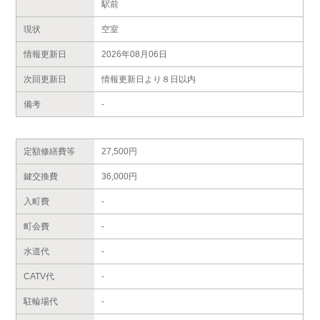
駅前
現状
空室
情報更新日
2026年08月06日
次回更新日
情報更新日より８日以内
備考
-
定額修繕費等
27,500円
鍵交換費
36,000円
入町費
-
町会費
-
水道代
-
CATV代
-
駐輪場代
-