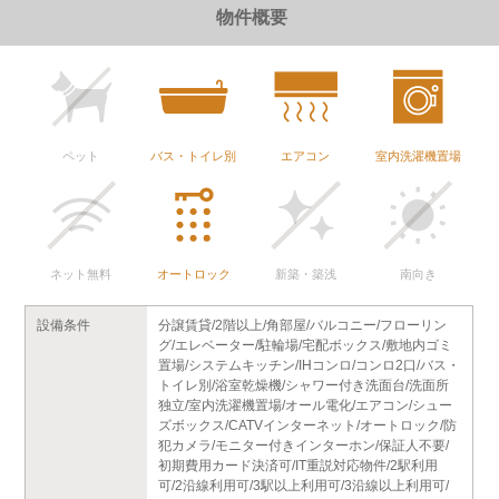
物件概要
ペット
バス・トイレ別
エアコン
室内洗濯機置場
ネット無料
オートロック
新築・築浅
南向き
設備条件
分譲賃貸/2階以上/角部屋/バルコニー/フローリン
グ/エレベーター/駐輪場/宅配ボックス/敷地内ゴミ
置場/システムキッチン/IHコンロ/コンロ2口/バス・
トイレ別/浴室乾燥機/シャワー付き洗面台/洗面所
独立/室内洗濯機置場/オール電化/エアコン/シュー
ズボックス/CATVインターネット/オートロック/防
犯カメラ/モニター付きインターホン/保証人不要/
初期費用カード決済可/IT重説対応物件/2駅利用
可/2沿線利用可/3駅以上利用可/3沿線以上利用可/