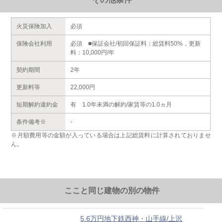
火災保険加入
必須
保険会社利用
必須 ■保証会社/初回保証料：総賃料50%，更新
料：10,000円/年
契約期間
2年
更新料等
22,000円
短期解約違約金
有 1.0年未満の解約/家賃等の1.0ヵ月
条件備考※
-
※月額費用等の金額が入っている場合は上記総賃料に計算されておりませ
ん。
ここと同じ建物の別の物件
5.6万円地下鉄西神・山手線/上沢