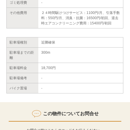
ゴミ処理費
-
その他費用
２４時間駆けつけサービス：1100円/月、引落手数
料：550円/月、消臭・抗菌：16500円/初回、退去
時エアコンクリーニング費用：15400円/初回
駐車場種別
近隣確保
駐車場までの距
300m
離
駐車場料金
18,700円
駐車場備考
-
バイク置場
-
この物件についてお問合せ