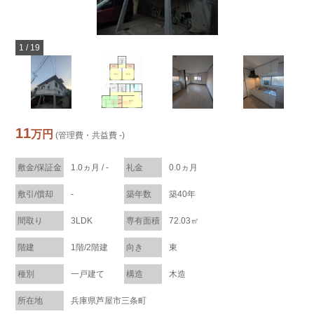
1
/
19
11
万円
(管理費・共益費 -)
敷金/保証金
1.0ヵ月 / -
礼金
0.0ヵ月
敷引/償却
-
築年数
築40年
間取り
3LDK
専有面積
72.03㎡
階建
1階/2階建
向き
東
種別
一戸建て
構造
木造
所在地
兵庫県芦屋市三条町