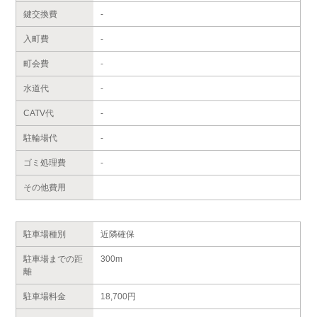
鍵交換費
-
入町費
-
町会費
-
水道代
-
CATV代
-
駐輪場代
-
ゴミ処理費
-
その他費用
駐車場種別
近隣確保
駐車場までの距
300m
離
駐車場料金
18,700円