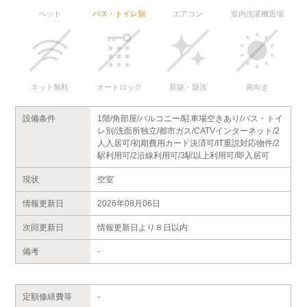
ペット
バス・トイレ別
エアコン
室内洗濯機置場
ネット無料
オートロック
新築・築浅
南向き
設備条件
1階/角部屋/バルコニー/駐車場空きあり/バス・トイ
レ別/洗面所独立/都市ガス/CATVインターネット/2
人入居可/初期費用カード決済可/IT重説対応物件/2
駅利用可/2沿線利用可/3駅以上利用可/即入居可
現状
空室
情報更新日
2026年08月06日
次回更新日
情報更新日より８日以内
備考
-
定額修繕費等
-