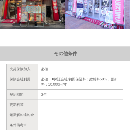
その他条件
火災保険加入
必須
保険会社利用
必須 ■保証会社/初回保証料：総賃料50%，更新
料：10,000円/年
契約期間
2年
更新料等
-
短期解約違約金
条件備考※
-