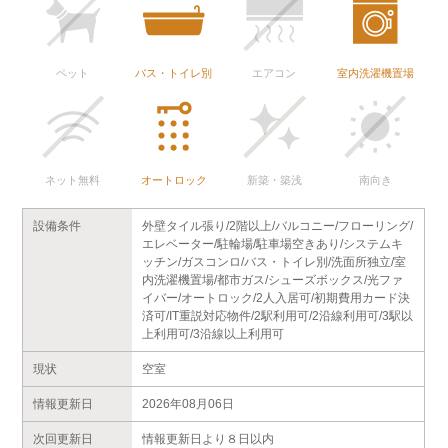
ペット
バス・トイレ別
エアコン
室内洗濯機置場
ネット無料
オートロック
新築・築浅
南向き
設備条件
外壁タイル張り/2階以上/バルコニー/フローリング/
エレベーター/駐輪場/駐車場空きあり/システムキ
ッチン/ガスコンロ/バス・トイレ別/洗面所独立/室
内洗濯機置場/都市ガス/シューズボックス/光ファ
イバー/オートロック/2人入居可/初期費用カード決
済可/IT重説対応物件/2駅利用可/2沿線利用可/3駅以
上利用可/3沿線以上利用可
現状
空室
情報更新日
2026年08月06日
次回更新日
情報更新日より８日以内