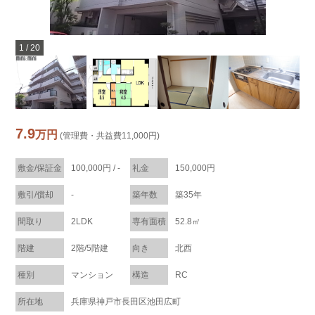
1
/
20
7.9
万円
(管理費・共益費11,000円)
敷金/保証金
100,000円 / -
礼金
150,000円
敷引/償却
-
築年数
築35年
間取り
2LDK
専有面積
52.8㎡
階建
2階/5階建
向き
北西
種別
マンション
構造
RC
所在地
兵庫県神戸市長田区池田広町