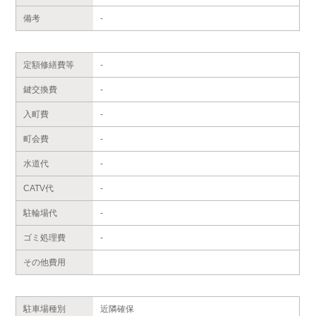
備考
-
定額修繕費等
-
鍵交換費
-
入町費
-
町会費
-
水道代
-
CATV代
-
駐輪場代
-
ゴミ処理費
-
その他費用
駐車場種別
近隣確保