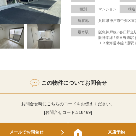
種別
マンション
構造
所在地
兵庫県神戸市中央区東
最寄駅
阪急神戸線 / 春日野道
阪神本線 / 春日野道駅 
ＪＲ東海道本線 / 灘駅 
この物件についてお問合せ
お問合せ時にこちらのコードをお伝えください。
[お問合せコード:
318469
]
メールでお問合せ
来店予約