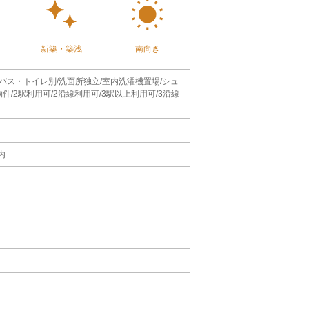
新築・築浅
南向き
/バス・トイレ別/洗面所独立/室内洗濯機置場/シュ
/2駅利用可/2沿線利用可/3駅以上利用可/3沿線
内