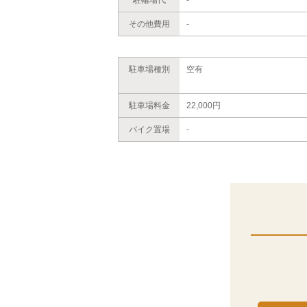
その他費用
-
駐車場種別
空有
駐車場料金
22,000円
バイク置場
-