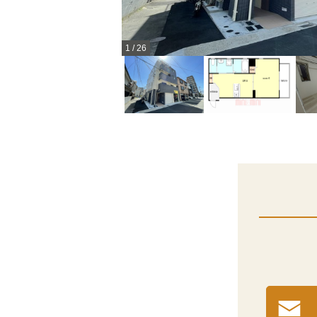
1
/
26