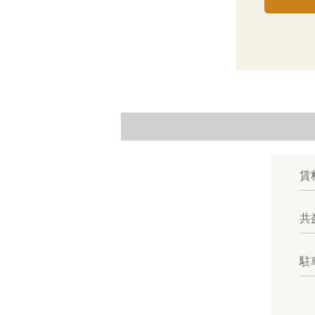
賃
共
駐