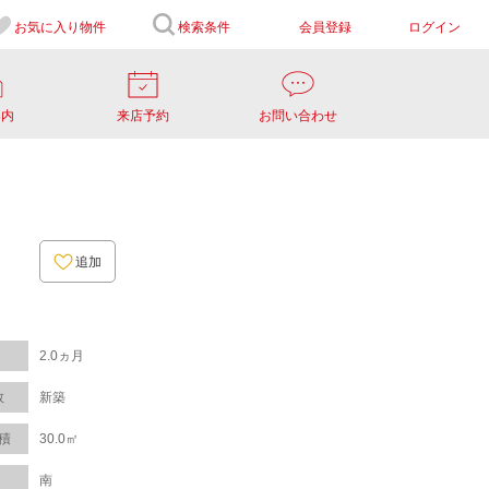
お気に入り
物件
検索条件
会員登録
ログイン
案内
来店予約
お問い合わせ
追加
2.0ヵ月
数
新築
積
30.0㎡
南