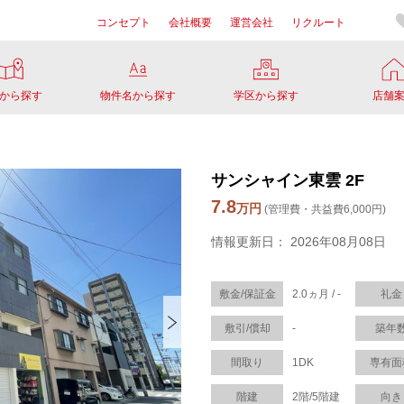
コンセプト
会社概要
運営会社
リクルート
から探す
物件名から探す
学区から探す
店舗
サンシャイン東雲 2F
7.8
万円
(管理費・共益費6,000円)
情報更新日： 2026年08月08日
敷金/保証金
2.0ヵ月 / -
礼金
敷引/償却
-
築年
間取り
1DK
専有面
階建
2階/5階建
向き