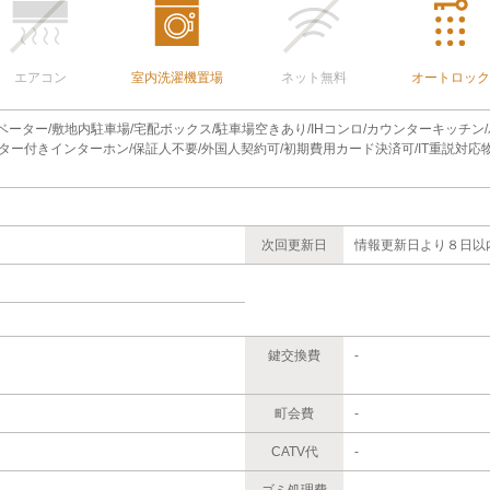
エアコン
室内洗濯機置場
ネット無料
オートロック
レベーター/敷地内駐車場/宅配ボックス/駐車場空きあり/IHコンロ/カウンターキッチン
ター付きインターホン/保証人不要/外国人契約可/初期費用カード決済可/IT重説対応物件
次回更新日
情報更新日より８日以
鍵交換費
-
町会費
-
CATV代
-
ゴミ処理費
-