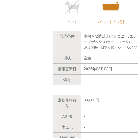
ペット
バス・トイレ別
設備条件
南向き/2階以上/バルコニー/エ
ーズボックス/オートロック/モニ
以上利用可/即入居可/オール洋間
現状
空室
情報更新日
2026年08月08日
備考
-
定額修繕費
33,000円
等
入町費
-
水道代
-
駐輪場代
-