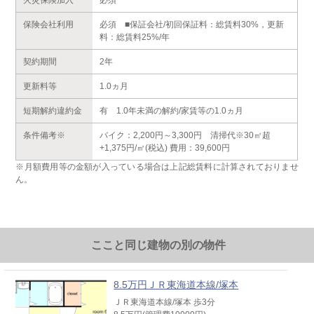
保険会社利用
必須 ■保証会社/初回保証料：総賃料30%，更新
料：総賃料25%/年
契約期間
2年
更新料等
1.0ヵ月
短期解約違約金
有 1.0年未満の解約/家賃等の1.0ヵ月
条件備考※
バイク：2,200円～3,300円 清掃代※30㎡超
+1,375円/㎡(税込) 費用：39,600円
※月額費用等の金額が入っている場合は上記総賃料に計算されておりませ
ん。
ここと同じ建物の別の物件
8.5万円ＪＲ東海道本線/塚本
ＪＲ東海道本線/塚本 歩3分