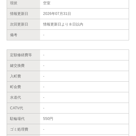
現状
空室
情報更新日
2026年07月31日
次回更新日
情報更新日より８日以内
備考
-
定額修繕費等
-
鍵交換費
-
入町費
-
町会費
-
水道代
-
CATV代
-
駐輪場代
550円
ゴミ処理費
-