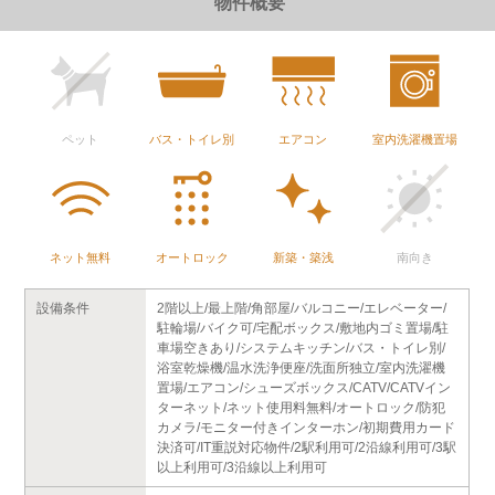
物件概要
ペット
バス・トイレ別
エアコン
室内洗濯機置場
ネット無料
オートロック
新築・築浅
南向き
設備条件
2階以上/最上階/角部屋/バルコニー/エレベーター/
駐輪場/バイク可/宅配ボックス/敷地内ゴミ置場/駐
車場空きあり/システムキッチン/バス・トイレ別/
浴室乾燥機/温水洗浄便座/洗面所独立/室内洗濯機
置場/エアコン/シューズボックス/CATV/CATVイン
ターネット/ネット使用料無料/オートロック/防犯
カメラ/モニター付きインターホン/初期費用カード
決済可/IT重説対応物件/2駅利用可/2沿線利用可/3駅
以上利用可/3沿線以上利用可