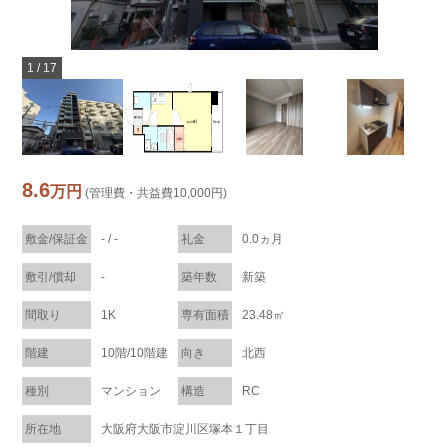
1
/
17
8.6
万円
(管理費・共益費10,000円)
敷金/保証金
- / -
礼金
0.0ヵ月
敷引/償却
-
築年数
新築
間取り
1K
専有面積
23.48㎡
階建
10階/10階建
向き
北西
種別
マンション
構造
RC
所在地
大阪府大阪市淀川区塚本１丁目