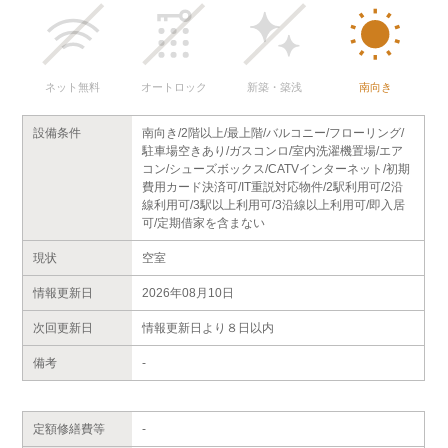
ネット無料
オートロック
新築・築浅
南向き
設備条件
南向き/2階以上/最上階/バルコニー/フローリング/
駐車場空きあり/ガスコンロ/室内洗濯機置場/エア
コン/シューズボックス/CATVインターネット/初期
費用カード決済可/IT重説対応物件/2駅利用可/2沿
線利用可/3駅以上利用可/3沿線以上利用可/即入居
可/定期借家を含まない
現状
空室
情報更新日
2026年08月10日
次回更新日
情報更新日より８日以内
備考
-
定額修繕費等
-