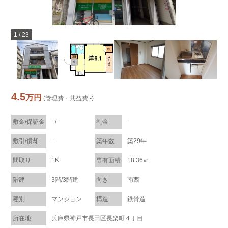
1
/
23
4.5
万円
(管理費・共益費 -)
敷金/保証金
- / -
礼金
-
敷引/償却
-
築年数
築29年
間取り
1K
専有面積
18.36㎡
階建
3階/3階建
向き
南西
種別
マンション
構造
鉄骨造
所在地
兵庫県神戸市長田区長楽町４丁目