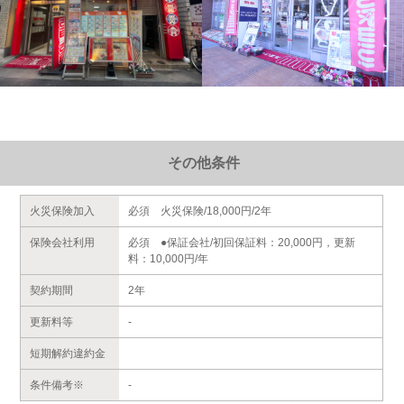
その他条件
火災保険加入
必須 火災保険/18,000円/2年
保険会社利用
必須 ●保証会社/初回保証料：20,000円，更新
料：10,000円/年
契約期間
2年
更新料等
-
短期解約違約金
条件備考※
-