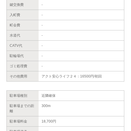
鍵交換費
-
入町費
-
町会費
-
水道代
-
CATV代
-
駐輪場代
-
ゴミ処理費
-
その他費用
アクト安心ライフ２４：16500円/初回
駐車場種別
近隣確保
駐車場までの距
300m
離
駐車場料金
18,700円