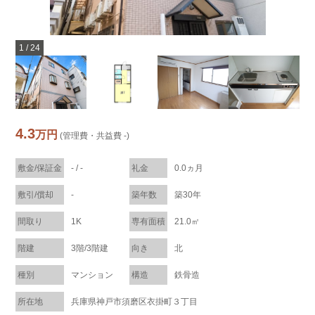
1
/
24
4.3
万円
(管理費・共益費 -)
敷金/保証金
- / -
礼金
0.0ヵ月
敷引/償却
-
築年数
築30年
間取り
1K
専有面積
21.0㎡
階建
3階/3階建
向き
北
種別
マンション
構造
鉄骨造
所在地
兵庫県神戸市須磨区衣掛町３丁目