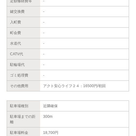
定額修繕費等
-
鍵交換費
-
入町費
-
町会費
-
水道代
-
CATV代
-
駐輪場代
-
ゴミ処理費
-
その他費用
アクト安心ライフ２４：16500円/初回
駐車場種別
近隣確保
駐車場までの距
300m
離
駐車場料金
18,700円