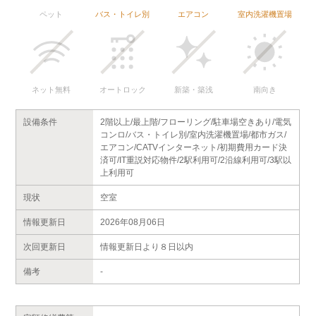
ペット
バス・トイレ別
エアコン
室内洗濯機置場
ネット無料
オートロック
新築・築浅
南向き
設備条件
2階以上/最上階/フローリング/駐車場空きあり/電気
コンロ/バス・トイレ別/室内洗濯機置場/都市ガス/
エアコン/CATVインターネット/初期費用カード決
済可/IT重説対応物件/2駅利用可/2沿線利用可/3駅以
上利用可
現状
空室
情報更新日
2026年08月06日
次回更新日
情報更新日より８日以内
備考
-