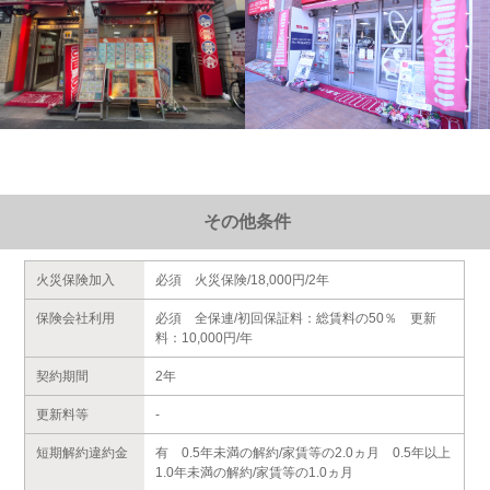
その他条件
火災保険加入
必須 火災保険/18,000円/2年
保険会社利用
必須 全保連/初回保証料：総賃料の50％ 更新
料：10,000円/年
契約期間
2年
更新料等
-
短期解約違約金
有 0.5年未満の解約/家賃等の2.0ヵ月 0.5年以上
1.0年未満の解約/家賃等の1.0ヵ月