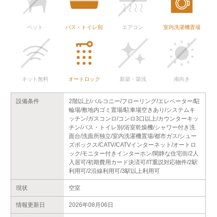
ペット
バス・トイレ別
エアコン
室内洗濯機置場
ネット無料
オートロック
新築・築浅
南向き
設備条件
2階以上/バルコニー/フローリング/エレベーター/駐
輪場/敷地内ゴミ置場/駐車場空きあり/システムキ
ッチン/ガスコンロ/コンロ3口以上/カウンターキッ
チン/バス・トイレ別/浴室乾燥機/シャワー付き洗
面台/洗面所独立/室内洗濯機置場/都市ガス/シュー
ズボックス/CATV/CATVインターネット/オートロ
ック/モニター付きインターホン/閑静な住宅街/2人
入居可/初期費用カード決済可/IT重説対応物件/2駅
利用可/2沿線利用可/3駅以上利用可
現状
空室
情報更新日
2026年08月06日