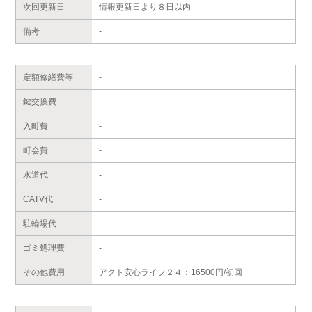
次回更新日
情報更新日より８日以内
備考
-
定額修繕費等
-
鍵交換費
-
入町費
-
町会費
-
水道代
-
CATV代
-
駐輪場代
-
ゴミ処理費
-
その他費用
アクト安心ライフ２４：16500円/初回