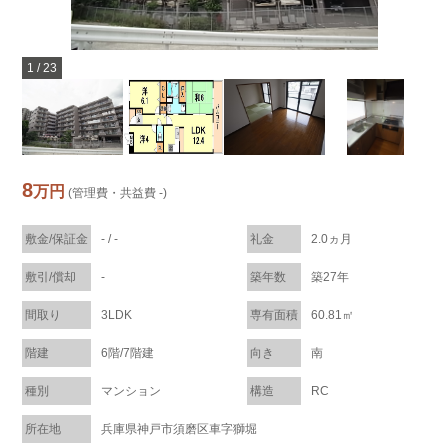
1
/
23
8
万円
(管理費・共益費 -)
敷金/保証金
- / -
礼金
2.0ヵ月
敷引/償却
-
築年数
築27年
間取り
3LDK
専有面積
60.81㎡
階建
6階/7階建
向き
南
種別
マンション
構造
RC
所在地
兵庫県神戸市須磨区車字獅堀