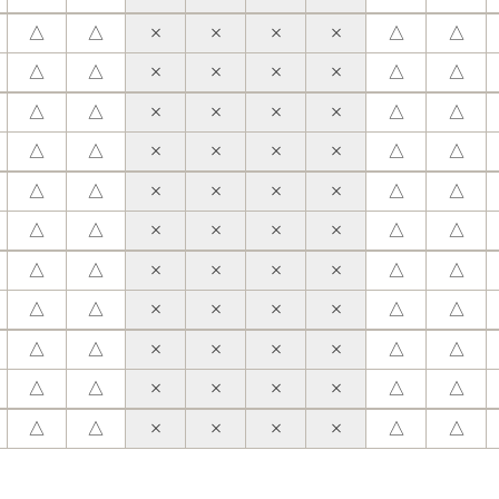
△
△
△
△
△
△
△
△
△
△
△
△
△
△
△
△
△
△
△
△
△
△
△
△
△
△
△
△
△
△
△
△
△
△
△
△
△
△
△
△
△
△
△
△