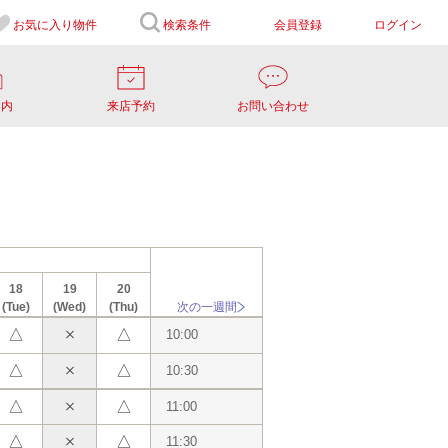
お気に入り
物件
検索条件
会員登録
ログイン
案内
来店予約
お問い合わせ
18
19
20
(Tue)
(Wed)
(Thu)
次の一週間
△
△
10:00
△
△
10:30
△
△
11:00
△
△
11:30