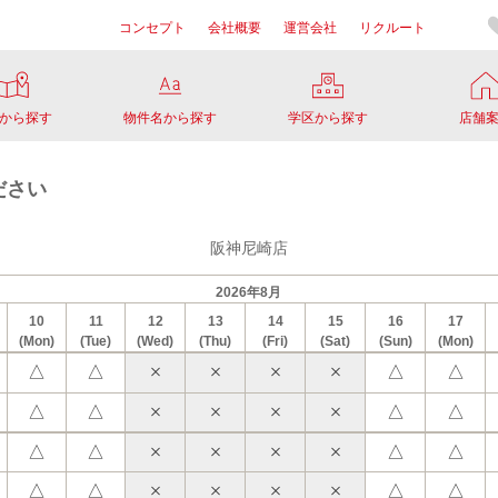
コンセプト
会社概要
運営会社
リクルート
から探す
物件名から探す
学区から探す
店舗
ださい
阪神尼崎店
2026年8月
10
11
12
13
14
15
16
17
(Mon)
(Tue)
(Wed)
(Thu)
(Fri)
(Sat)
(Sun)
(Mon)
△
△
△
△
△
△
△
△
△
△
△
△
△
△
△
△