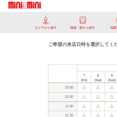
エリアから探す
路線・駅から探す
地図
ご希望の来店日時を選択してく
7
8
9
(Fri)
(Sat)
(Sun)
△
△
△
10:00
△
△
△
10:30
△
△
△
11:00
△
△
△
11:30