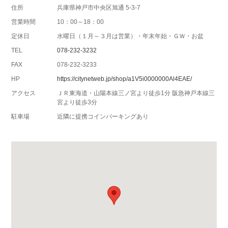
住所
兵庫県神戸市中央区旭通 5-3-7
営業時間
10：00～18：00
定休日
水曜日（１月～３月は営業）・年末年始・ＧＷ・お盆
TEL
078-232-3232
FAX
078-232-3233
HP
https://citynetweb.jp/shop/a1V5i0000000Al4EAE/
アクセス
ＪＲ東海道・山陽本線三ノ宮より徒歩1分 阪急神戸本線三
宮より徒歩3分
駐車場
近隣に提携コインパーキングあり