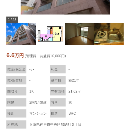
1
/
23
6.6
万円
(管理費・共益費10,000円)
敷金/保証金
- / -
礼金
-
敷引/償却
-
築年数
築21年
間取り
1K
専有面積
21.62㎡
階建
2階/14階建
向き
東
種別
マンション
構造
SRC
所在地
兵庫県神戸市中央区加納町３丁目