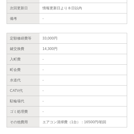
次回更新日
情報更新日より８日以内
備考
-
定額修繕費等
33,000円
鍵交換費
14,300円
入町費
-
町会費
-
水道代
-
CATV代
-
駐輪場代
-
ゴミ処理費
-
その他費用
エアコン清掃費（1台）：16500円/初回