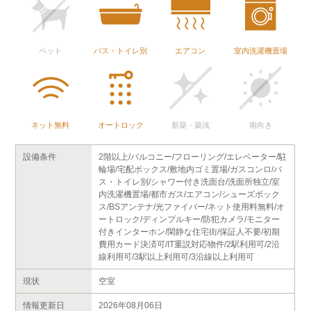
ペット
バス・トイレ別
エアコン
室内洗濯機置場
ネット無料
オートロック
新築・築浅
南向き
設備条件
2階以上/バルコニー/フローリング/エレベーター/駐
輪場/宅配ボックス/敷地内ゴミ置場/ガスコンロ/バ
ス・トイレ別/シャワー付き洗面台/洗面所独立/室
内洗濯機置場/都市ガス/エアコン/シューズボック
ス/BSアンテナ/光ファイバー/ネット使用料無料/オ
ートロック/ディンプルキー/防犯カメラ/モニター
付きインターホン/閑静な住宅街/保証人不要/初期
費用カード決済可/IT重説対応物件/2駅利用可/2沿
線利用可/3駅以上利用可/3沿線以上利用可
現状
空室
情報更新日
2026年08月06日