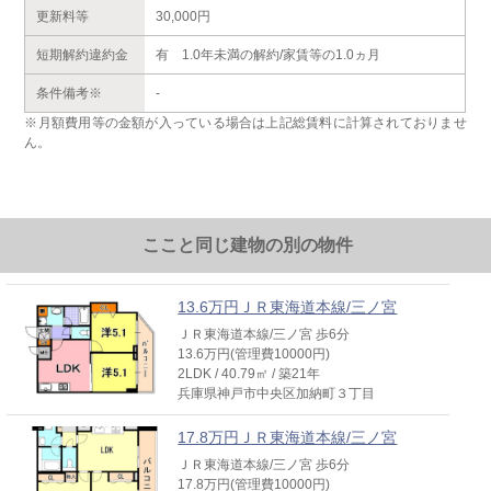
更新料等
30,000円
短期解約違約金
有 1.0年未満の解約/家賃等の1.0ヵ月
条件備考※
-
※月額費用等の金額が入っている場合は上記総賃料に計算されておりませ
ん。
ここと同じ建物の別の物件
13.6万円ＪＲ東海道本線/三ノ宮
ＪＲ東海道本線/三ノ宮 歩6分
13.6万円(管理費10000円)
2LDK / 40.79㎡ / 築21年
兵庫県神戸市中央区加納町３丁目
17.8万円ＪＲ東海道本線/三ノ宮
ＪＲ東海道本線/三ノ宮 歩6分
17.8万円(管理費10000円)