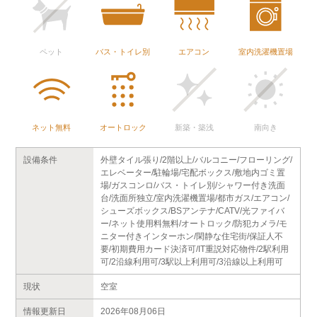
ペット
バス・トイレ別
エアコン
室内洗濯機置場
ネット無料
オートロック
新築・築浅
南向き
設備条件
外壁タイル張り/2階以上/バルコニー/フローリング/
エレベーター/駐輪場/宅配ボックス/敷地内ゴミ置
場/ガスコンロ/バス・トイレ別/シャワー付き洗面
台/洗面所独立/室内洗濯機置場/都市ガス/エアコン/
シューズボックス/BSアンテナ/CATV/光ファイバ
ー/ネット使用料無料/オートロック/防犯カメラ/モ
ニター付きインターホン/閑静な住宅街/保証人不
要/初期費用カード決済可/IT重説対応物件/2駅利用
可/2沿線利用可/3駅以上利用可/3沿線以上利用可
現状
空室
情報更新日
2026年08月06日