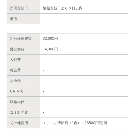
次回更新日
情報更新日より８日以内
備考
-
定額修繕費等
33,000円
鍵交換費
14,300円
入町費
-
町会費
-
水道代
-
CATV代
-
駐輪場代
-
ゴミ処理費
-
その他費用
エアコン清掃費（1台）：16500円/初回