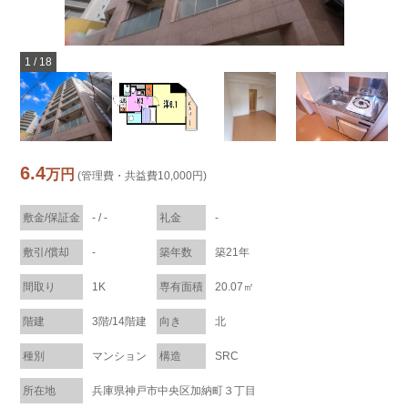
1
/
18
6.4
万円
(管理費・共益費10,000円)
敷金/保証金
- / -
礼金
-
敷引/償却
-
築年数
築21年
間取り
1K
専有面積
20.07㎡
階建
3階/14階建
向き
北
種別
マンション
構造
SRC
所在地
兵庫県神戸市中央区加納町３丁目