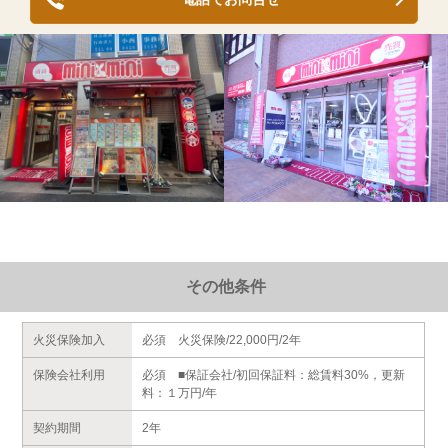
その他条件
火災保険加入
必須 火災保険/22,000円/2年
保険会社利用
必須 ■保証会社/初回保証料：総賃料30%，更新
料：１万円/年
契約期間
2年