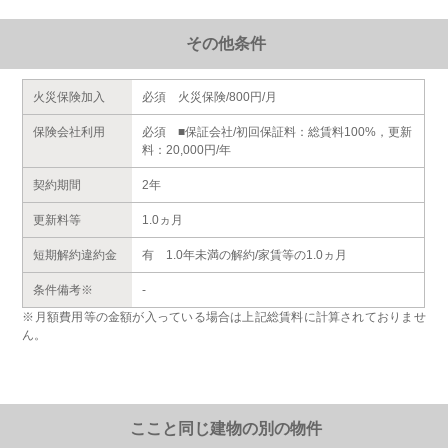
その他条件
火災保険加入
必須 火災保険/800円/月
保険会社利用
必須 ■保証会社/初回保証料：総賃料100%，更新
料：20,000円/年
契約期間
2年
更新料等
1.0ヵ月
短期解約違約金
有 1.0年未満の解約/家賃等の1.0ヵ月
条件備考※
-
※月額費用等の金額が入っている場合は上記総賃料に計算されておりませ
ん。
ここと同じ建物の別の物件