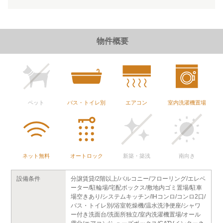
物件概要
ペット
バス・トイレ別
エアコン
室内洗濯機置場
ネット無料
オートロック
新築・築浅
南向き
設備条件
分譲賃貸/2階以上/バルコニー/フローリング/エレベ
ーター/駐輪場/宅配ボックス/敷地内ゴミ置場/駐車
場空きあり/システムキッチン/IHコンロ/コンロ2口/
バス・トイレ別/浴室乾燥機/温水洗浄便座/シャワ
ー付き洗面台/洗面所独立/室内洗濯機置場/オール