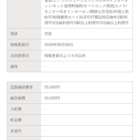
電化/エアコン/シューズボックス/CATVインターネ
ット/ネット使用料無料/オートロック/防犯カメラ/
モニター付きインターホン/閑静な住宅街/外国人契
約可/初期費用カード決済可/IT重説対応物件/2駅利
用可/2沿線利用可/3駅以上利用可/3沿線以上利用可
現状
空室
情報更新日
2026年08月08日
次回更新日
情報更新日より８日以内
備考
-
定額修繕費等
55,000円
鍵交換費
33,000円
入町費
-
町会費
-
水道代
-