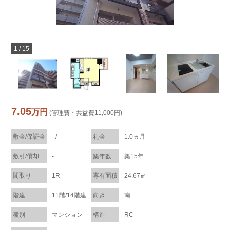
1
/
15
7.05
万円
(管理費・共益費11,000円)
敷金/保証金
- / -
礼金
1.0ヵ月
敷引/償却
-
築年数
築15年
間取り
1R
専有面積
24.67㎡
階建
11階/14階建
向き
南
種別
マンション
構造
RC