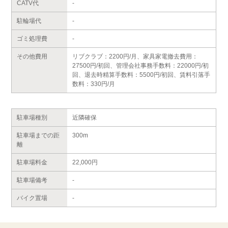
CATV代
-
駐輪場代
-
ゴミ処理費
-
その他費用
リブクラブ：2200円/月、家具家電撤去費用：
27500円/初回、管理会社事務手数料：22000円/初
回、退去時精算手数料：5500円/初回、賃料引落手
数料：330円/月
駐車場種別
近隣確保
駐車場までの距
300m
離
駐車場料金
22,000円
駐車場備考
-
バイク置場
-