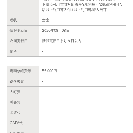
ド決済可/IT重説対応物件/2駅利用可/2沿線利用可/3
駅以上利用可/3沿線以上利用可/即入居可
現状
空室
情報更新日
2026年08月08日
次回更新日
情報更新日より８日以内
備考
-
定額修繕費等
55,000円
鍵交換費
-
入町費
-
町会費
-
水道代
-
CATV代
-