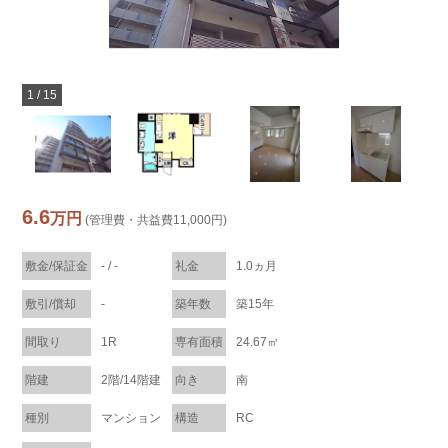
1
/
15
6.6
万円
(管理費・共益費11,000円)
敷金/保証金
- / -
礼金
1.0ヵ月
敷引/償却
-
築年数
築15年
間取り
1R
専有面積
24.67㎡
階建
2階/14階建
向き
南
種別
マンション
構造
RC