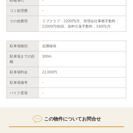
駐輪場代
-
ゴミ処理費
-
その他費用
リブクラブ：2200円/月、管理会社事務手数料：
22000円/初回、賃料引落手数料：330円/月
駐車場種別
近隣確保
駐車場までの距
300m
離
駐車場料金
22,000円
駐車場備考
-
バイク置場
-
この物件についてお問合せ