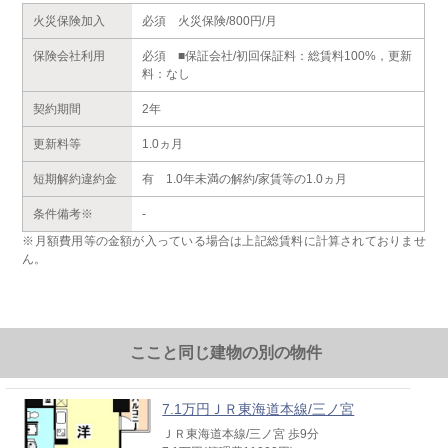
火災保険加入
必須 火災保険/800円/月
保険会社利用
必須 ■保証会社/初回保証料：総賃料100%，更新
料：なし
契約期間
2年
更新料等
1.0ヵ月
短期解約違約金
有 1.0年未満の解約/家賃等の1.0ヵ月
条件備考※
-
※月額費用等の金額が入っている場合は上記総賃料に計算されておりませ
ん。
ここと同じ建物の別の物件
7.1万円ＪＲ東海道本線/三ノ宮
ＪＲ東海道本線/三ノ宮 歩9分