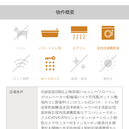
物件概要
ペット
バス・トイレ別
エアコン
室内洗濯機置場
ネット無料
オートロック
新築・築浅
南向き
設備条件
分譲賃貸/2階以上/角部屋/バルコニー/フローリン
グ/エレベーター/駐輪場/バイク可/宅配ボックス/敷
地内ゴミ置場/IHコンロ/コンロ2口/バス・トイレ別/
浴室乾燥機/温水洗浄便座/シャワー付き洗面台/洗
面所独立/室内洗濯機置場/エアコン/シューズボッ
クス/CATV/CATVインターネット/オートロック/防
犯カメラ/モニター付きインターホン/家具付き/家
電付き/閑静な住宅街/外国人契約可/初期費用カー