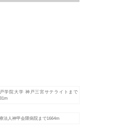
戸学院大学 神戸三宮サテライトまで
81m
療法人神甲会隈病院まで1664m