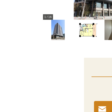
1
/
16