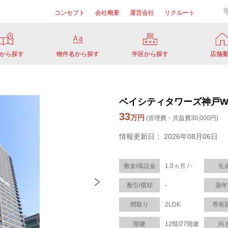
コンセプト
会社概要
運営会社
リクルート
から探す
物件名から探す
学区から探す
店舗
ベイシティタワーズ神戸WES
33
万円
(管理費・共益費30,000円)
情報更新日： 2026年08月06日
敷金/保証金
1.0ヵ月 / -
礼
敷引/償却
-
築年
間取り
2LDK
専有
階建
12階/27階建
向