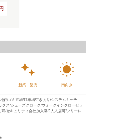
0円
新築・築浅
南向き
/敷地内ゴミ置場/駐車場空きあり/システムキッチ
ボックス/シューズクローク/ウォークインクローゼッ
し可/セキュリティ会社加入済/2人入居可/フリーレ
内