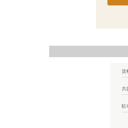
賃
共
駐