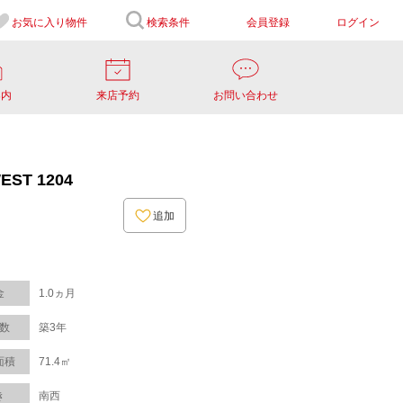
お気に入り
物件
検索条件
会員登録
ログイン
案内
来店予約
お問い合わせ
T 1204
追加
金
1.0ヵ月
数
築3年
面積
71.4㎡
き
南西