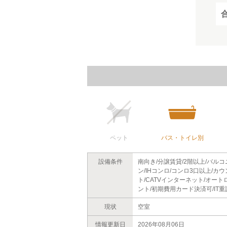
ペット
バス・トイレ別
設備条件
南向き/分譲賃貸/2階以上/バル
ン/IHコンロ/コンロ3口以上/
ト/CATVインターネット/オー
ント/初期費用カード決済可/IT重
現状
空室
情報更新日
2026年08月06日