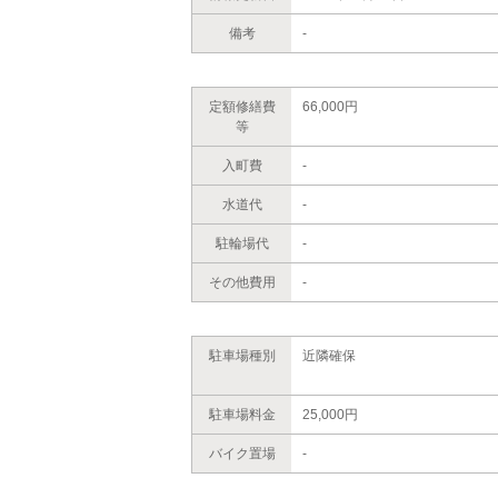
備考
-
定額修繕費
66,000円
等
入町費
-
水道代
-
駐輪場代
-
その他費用
-
駐車場種別
近隣確保
駐車場料金
25,000円
バイク置場
-