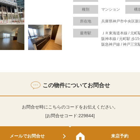
種別
マンション
構
所在地
兵庫県神戸市中央区新
最寄駅
ＪＲ東海道本線 / 元町駅
阪神本線 / 元町駅 歩1
阪急神戸線 / 神戸三宮駅
この物件についてお問合せ
お問合せ時にこちらのコードをお伝えください。
[お問合せコード:
229844
]
メールでお問合せ
来店予約