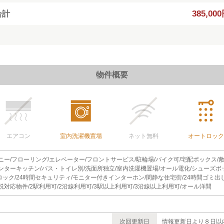
385,00
合計
物件概要
エアコン
室内洗濯機置場
ネット無料
オートロック
コニー/フローリング/エレベーター/フロントサービス/駐輪場/バイク可/宅配ボックス
カウンターキッチン/バス・トイレ別/洗面所独立/室内洗濯機置場/オール電化/シューズ
トロック/24時間セキュリティ/モニター付きインターホン/閑静な住宅街/24時間ゴミ出
説対応物件/2駅利用可/2沿線利用可/3駅以上利用可/3沿線以上利用可/オール洋間
次回更新日
情報更新日より８日以