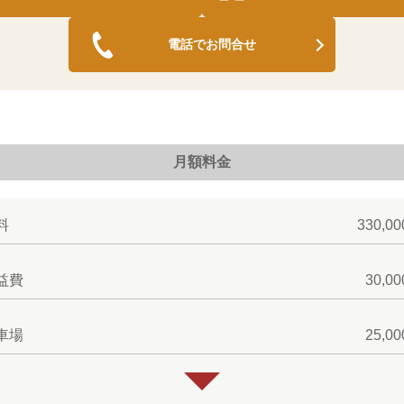
電話でお問合せ
月額料金
料
330,0
益費
30,0
車場
25,0