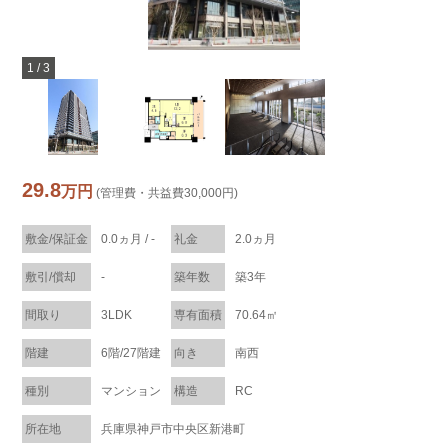
1
/
3
29.8
万円
(管理費・共益費30,000円)
敷金/保証金
0.0ヵ月 / -
礼金
2.0ヵ月
敷引/償却
-
築年数
築3年
間取り
3LDK
専有面積
70.64㎡
階建
6階/27階建
向き
南西
種別
マンション
構造
RC
所在地
兵庫県神戸市中央区新港町