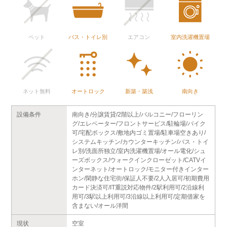
ペット
バス・トイレ別
エアコン
室内洗濯機置場
ネット無料
オートロック
新築・築浅
南向き
設備条件
南向き/分譲賃貸/2階以上/バルコニー/フローリン
グ/エレベーター/フロントサービス/駐輪場/バイク
可/宅配ボックス/敷地内ゴミ置場/駐車場空きあり/
システムキッチン/カウンターキッチン/バス・トイ
レ別/洗面所独立/室内洗濯機置場/オール電化/シュ
ーズボックス/ウォークインクローゼット/CATVイ
ンターネット/オートロック/モニター付きインター
ホン/閑静な住宅街/保証人不要/2人入居可/初期費用
カード決済可/IT重説対応物件/2駅利用可/2沿線利
用可/3駅以上利用可/3沿線以上利用可/定期借家を
含まない/オール洋間
現状
空室