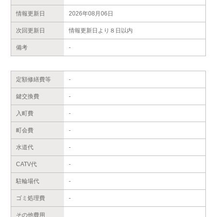
情報更新日
2026年08月06日
次回更新日
情報更新日より８日以内
備考
-
定額修繕費等
-
鍵交換費
-
入町費
-
町会費
-
水道代
-
CATV代
-
駐輪場代
-
ゴミ処理費
-
その他費用