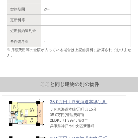
契約期間
2年
更新料等
-
短期解約違約金
条件備考※
-
※月額費用等の金額が入っている場合は上記総賃料に計算されておりませ
ん。
ここと同じ建物の別の物件
35.0万円ＪＲ東海道本線/元町
ＪＲ東海道本線/元町 歩15分
35.0万円(管理費0円)
2LDK / 71.39㎡ / 築3年
兵庫県神戸市中央区新港町