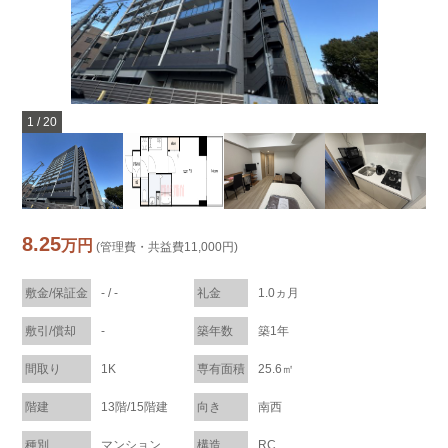
1
/
20
8.25
万円
(管理費・共益費11,000円)
敷金/保証金
- / -
礼金
1.0ヵ月
敷引/償却
-
築年数
築1年
間取り
1K
専有面積
25.6㎡
階建
13階/15階建
向き
南西
種別
マンション
構造
RC