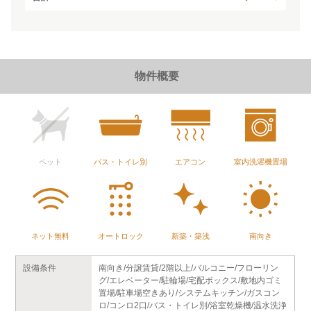
物件概要
ペット
バス・トイレ別
エアコン
室内洗濯機置場
ネット無料
オートロック
新築・築浅
南向き
設備条件
南向き/分譲賃貸/2階以上/バルコニー/フローリン
グ/エレベーター/駐輪場/宅配ボックス/敷地内ゴミ
置場/駐車場空きあり/システムキッチン/ガスコン
ロ/コンロ2口/バス・トイレ別/浴室乾燥機/温水洗浄