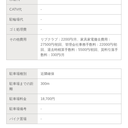
CATV代
-
駐輪場代
-
ゴミ処理費
-
その他費用
リブクラブ：2200円/月、家具家電撤去費用：
27500円/初回、管理会社事務手数料：22000円/初
回、退去時精算手数料：5500円/初回、賃料引落手
数料：330円/月
駐車場種別
近隣確保
駐車場までの距
300m
離
駐車場料金
18,700円
駐車場備考
-
バイク置場
-