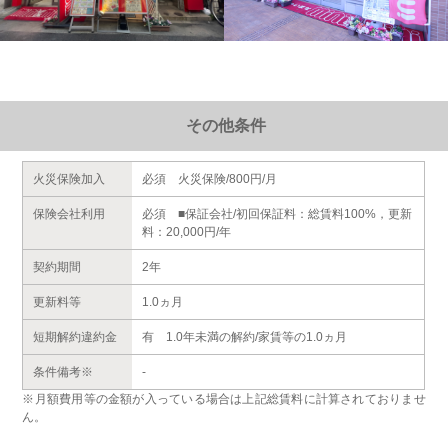
その他条件
火災保険加入
必須 火災保険/800円/月
保険会社利用
必須 ■保証会社/初回保証料：総賃料100%，更新
料：20,000円/年
契約期間
2年
更新料等
1.0ヵ月
短期解約違約金
有 1.0年未満の解約/家賃等の1.0ヵ月
条件備考※
-
※月額費用等の金額が入っている場合は上記総賃料に計算されておりませ
ん。