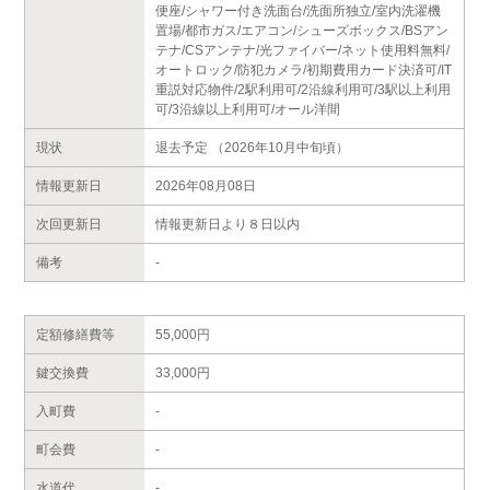
便座/シャワー付き洗面台/洗面所独立/室内洗濯機
置場/都市ガス/エアコン/シューズボックス/BSアン
テナ/CSアンテナ/光ファイバー/ネット使用料無料/
オートロック/防犯カメラ/初期費用カード決済可/IT
重説対応物件/2駅利用可/2沿線利用可/3駅以上利用
可/3沿線以上利用可/オール洋間
現状
退去予定 （2026年10月中旬頃）
情報更新日
2026年08月08日
次回更新日
情報更新日より８日以内
備考
-
定額修繕費等
55,000円
鍵交換費
33,000円
入町費
-
町会費
-
水道代
-