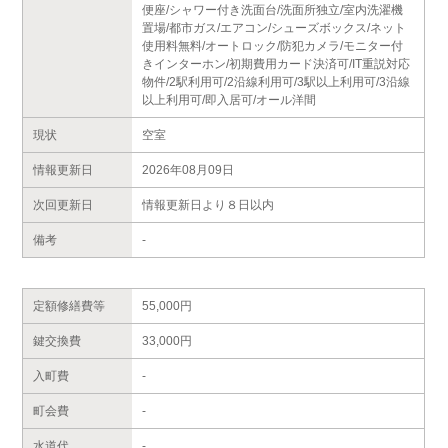
便座/シャワー付き洗面台/洗面所独立/室内洗濯機
置場/都市ガス/エアコン/シューズボックス/ネット
使用料無料/オートロック/防犯カメラ/モニター付
きインターホン/初期費用カード決済可/IT重説対応
物件/2駅利用可/2沿線利用可/3駅以上利用可/3沿線
以上利用可/即入居可/オール洋間
現状
空室
情報更新日
2026年08月09日
次回更新日
情報更新日より８日以内
備考
-
定額修繕費等
55,000円
鍵交換費
33,000円
入町費
-
町会費
-
水道代
-