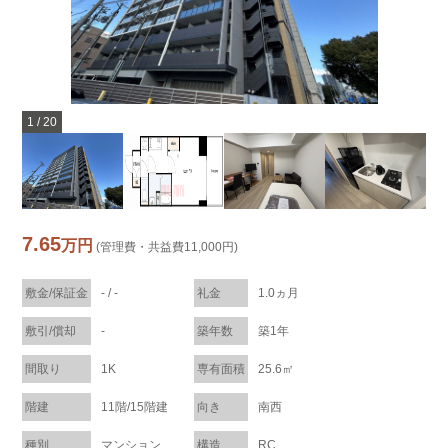
1
/
20
7.65
万円
(管理費・共益費11,000円)
敷金/保証金
- / -
礼金
1.0ヵ月
敷引/償却
-
築年数
築1年
間取り
1K
専有面積
25.6㎡
階建
11階/15階建
向き
南西
種別
マンション
構造
RC