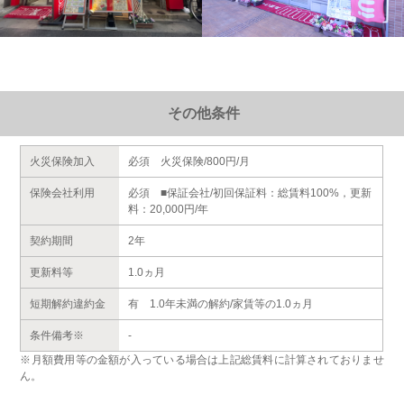
その他条件
火災保険加入
必須 火災保険/800円/月
保険会社利用
必須 ■保証会社/初回保証料：総賃料100%，更新
料：20,000円/年
契約期間
2年
更新料等
1.0ヵ月
短期解約違約金
有 1.0年未満の解約/家賃等の1.0ヵ月
条件備考※
-
※月額費用等の金額が入っている場合は上記総賃料に計算されておりませ
ん。