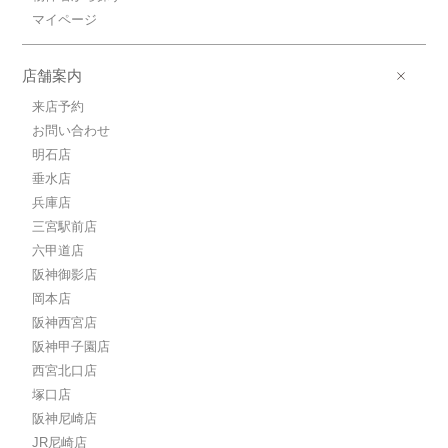
マイページ
14.0万円神戸高速鉄道東西線/高速神
戸
店舗案内
神戸高速鉄道東西線/高速神戸 歩3分
14.0万円(管理費9910円)
来店予約
1LDK / 40.42㎡ / 築1年
お問い合わせ
兵庫県神戸市兵庫区西多聞通２丁目
明石店
13.0万円神戸高速鉄道東西線/高速神
垂水店
戸
兵庫店
神戸高速鉄道東西線/高速神戸 歩3分
三宮駅前店
13.0万円(管理費9910円)
六甲道店
1LDK / 40.42㎡ / 築1年
阪神御影店
兵庫県神戸市兵庫区西多聞通２丁目
岡本店
9.4万円神戸高速鉄道東西線/高速神
阪神西宮店
戸
阪神甲子園店
神戸高速鉄道東西線/高速神戸 歩3分
西宮北口店
9.4万円(管理費8000円)
塚口店
1DK / 29.61㎡ / 築1年
兵庫県神戸市兵庫区西多聞通２丁目
阪神尼崎店
JR尼崎店