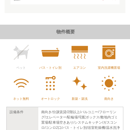
物件概要
ペット
バス・トイレ別
エアコン
室内洗濯機置場
ネット無料
オートロック
新築・築浅
南向き
設備条件
南向き/分譲賃貸/2階以上/バルコニー/フローリン
グ/エレベーター/駐輪場/宅配ボックス/敷地内ゴミ
置場/駐車場空きあり/システムキッチン/ガスコン
ロ/コンロ2口/バス・トイレ別/浴室乾燥機/温水洗浄