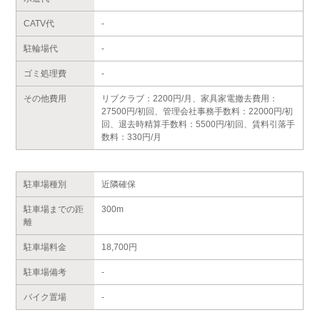
CATV代
-
駐輪場代
-
ゴミ処理費
-
その他費用
リブクラブ：2200円/月、家具家電撤去費用：
27500円/初回、管理会社事務手数料：22000円/初
回、退去時精算手数料：5500円/初回、賃料引落手
数料：330円/月
駐車場種別
近隣確保
駐車場までの距
300m
離
駐車場料金
18,700円
駐車場備考
-
バイク置場
-