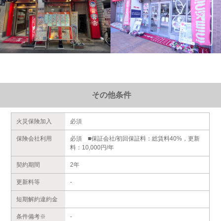
その他条件
火災保険加入
必須
保険会社利用
必須 ■保証会社/初回保証料：総賃料40%，更新
料：10,000円/年
契約期間
2年
更新料等
-
短期解約違約金
条件備考※
-