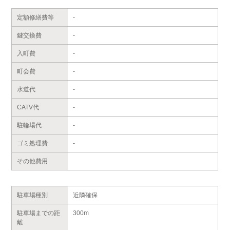
定額修繕費等
-
鍵交換費
-
入町費
-
町会費
-
水道代
-
CATV代
-
駐輪場代
-
ゴミ処理費
-
その他費用
駐車場種別
近隣確保
駐車場までの距
300m
離