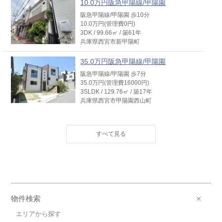
10.0万円阪急甲陽線/甲陽園
阪急甲陽線/甲陽園 歩10分
10.0万円(管理費0円)
3DK / 99.66㎡ / 築61年
兵庫県西宮市新甲陽町
35.0万円阪急甲陽線/甲陽園
阪急甲陽線/甲陽園 歩7分
35.0万円(管理費16000円)
3SLDK / 129.76㎡ / 築17年
兵庫県西宮市甲陽園西山町
8.0万円阪神本線/今津
阪神本線/今津 歩15分
8.0万円(管理費0円)
4LDK / 71.06㎡ / 築40年
兵庫県西宮市今津巽町
物件検索
エリアから探す