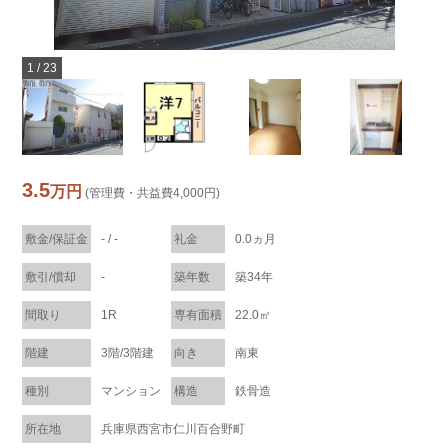
1
/
23
3.5
万円
(管理費・共益費4,000円)
敷金/保証金
- / -
礼金
0.0ヵ月
敷引/償却
-
築年数
築34年
間取り
1R
専有面積
22.0㎡
階建
3階/3階建
向き
南東
種別
マンション
構造
鉄骨造
所在地
兵庫県西宮市仁川百合野町