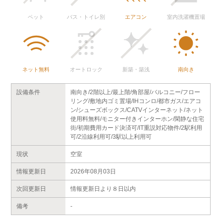
ペット
バス・トイレ別
エアコン
室内洗濯機置場
ネット無料
オートロック
新築・築浅
南向き
設備条件
南向き/2階以上/最上階/角部屋/バルコニー/フロー
リング/敷地内ゴミ置場/IHコンロ/都市ガス/エアコ
ン/シューズボックス/CATVインターネット/ネット
使用料無料/モニター付きインターホン/閑静な住宅
街/初期費用カード決済可/IT重説対応物件/2駅利用
可/2沿線利用可/3駅以上利用可
現状
空室
情報更新日
2026年08月03日
次回更新日
情報更新日より８日以内
備考
-