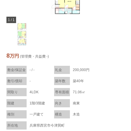
1
/
1
8
万円
(管理費・共益費 -)
敷金/保証金
- / -
礼金
200,000円
敷引/償却
-
築年数
築40年
間取り
4LDK
専有面積
71.06㎡
階建
1階/3階建
向き
南東
種別
一戸建て
構造
木造
所在地
兵庫県西宮市今津巽町