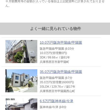
※月額費用等の金額が入っている場合は上記総賃料に計算されておりませ
ん。
よく一緒に見られている物件
10.0万円阪急甲陽線/甲陽園
阪急甲陽線/甲陽園 歩10分
10.0万円(管理費0円)
3DK / 99.66㎡ / 築61年
兵庫県西宮市新甲陽町
35.0万円阪急甲陽線/甲陽園
阪急甲陽線/甲陽園 歩7分
35.0万円(管理費16000円)
3SLDK / 129.76㎡ / 築17年
兵庫県西宮市甲陽園西山町
6.5万円阪神本線/今津
阪神本線/今津 歩9分