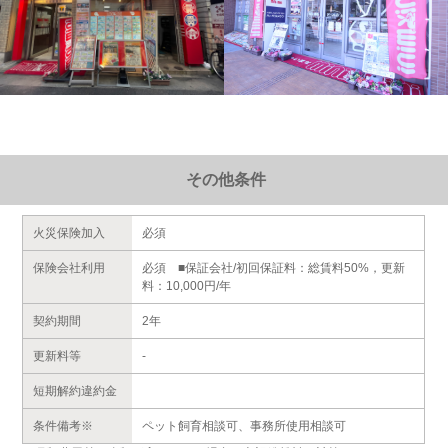
その他条件
火災保険加入
必須
保険会社利用
必須 ■保証会社/初回保証料：総賃料50%，更新
料：10,000円/年
契約期間
2年
更新料等
-
短期解約違約金
条件備考※
ペット飼育相談可、事務所使用相談可