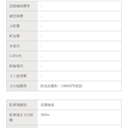
定額修繕費等
-
鍵交換費
-
入町費
-
町会費
-
水道代
-
CATV代
-
駐輪場代
-
ゴミ処理費
-
その他費用
防虫抗菌剤：19800円/初回
駐車場種別
近隣確保
駐車場までの距
300m
離