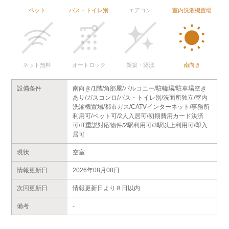
ペット
バス・トイレ別
エアコン
室内洗濯機置場
ネット無料
オートロック
新築・築浅
南向き
設備条件
南向き/1階/角部屋/バルコニー/駐輪場/駐車場空き
あり/ガスコンロ/バス・トイレ別/洗面所独立/室内
洗濯機置場/都市ガス/CATVインターネット/事務所
利用可/ペット可/2人入居可/初期費用カード決済
可/IT重説対応物件/2駅利用可/3駅以上利用可/即入
居可
現状
空室
情報更新日
2026年08月08日
次回更新日
情報更新日より８日以内
備考
-