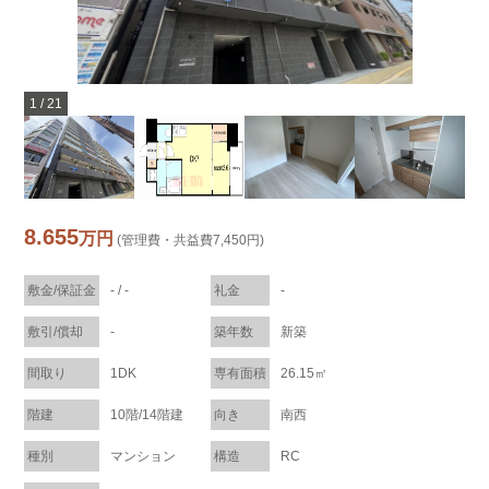
1
/
21
8.655
万円
(管理費・共益費7,450円)
敷金/保証金
- / -
礼金
-
敷引/償却
-
築年数
新築
間取り
1DK
専有面積
26.15㎡
階建
10階/14階建
向き
南西
種別
マンション
構造
RC