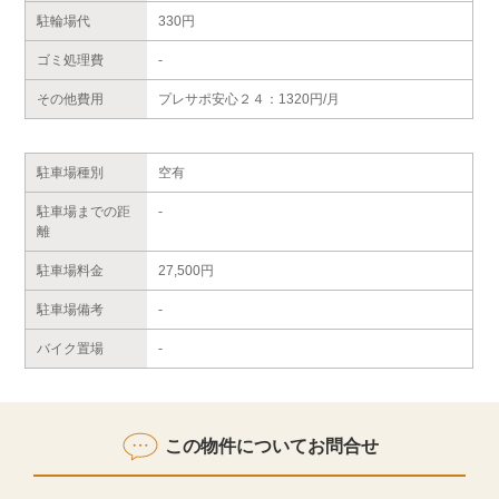
駐輪場代
330円
ゴミ処理費
-
その他費用
プレサポ安心２４：1320円/月
駐車場種別
空有
駐車場までの距
-
離
駐車場料金
27,500円
駐車場備考
-
バイク置場
-
この物件についてお問合せ