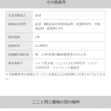
その他条件
火災保険加入
必須
保険会社利用
必須 ■保証会社/初回保証料：総賃料50%，月額
保証料：総賃料1.5%
契約期間
1年
更新料等
11,000円
短期解約違約金
有 1.0年未満の解約/家賃等の2.0ヵ月
条件備考※
バイク置き場：ミニバイク2,200円/月・バイク
3,300円/月 フリーレント相談可
※月額費用等の金額が入っている場合は上記総賃料に計算されておりませ
ん。
ここと同じ建物の別の物件