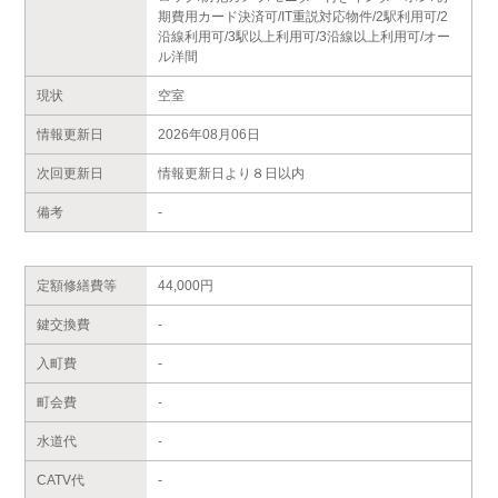
期費用カード決済可/IT重説対応物件/2駅利用可/2
沿線利用可/3駅以上利用可/3沿線以上利用可/オー
ル洋間
現状
空室
情報更新日
2026年08月06日
次回更新日
情報更新日より８日以内
備考
-
定額修繕費等
44,000円
鍵交換費
-
入町費
-
町会費
-
水道代
-
CATV代
-