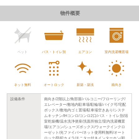
物件概要
ペット
バス・トイレ別
エアコン
室内洗濯機置場
ネット無料
オートロック
新築・築浅
南向き
設備条件
南向き/2階以上/角部屋/バルコニー/フローリング/
エレベーター/敷地内駐車場/駐輪場/バイク可/宅配
ボックス/敷地内ゴミ置場/駐車場空きあり/システ
ムキッチン/IHコンロ/コンロ2口/バス・トイレ別/浴
室乾燥機/温水洗浄便座/洗面所独立/室内洗濯機置
場/エアコン/シューズボックス/ウォークインクロ
ーゼット/光ファイバー/ネット使用料無料/オート
ロック/防犯カメラ/モニター付きインターホン/初