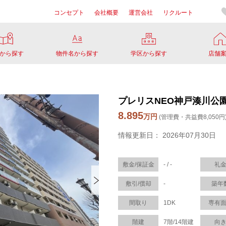
コンセプト
会社概要
運営会社
リクルート
から探す
物件名から探す
学区から探す
店舗
プレリスNEO神戸湊川公園
8.895
万円
(管理費・共益費8,050円
情報更新日： 2026年07月30日
敷金/保証金
- / -
礼
敷引/償却
-
築年
間取り
1DK
専有
階建
7階/14階建
向