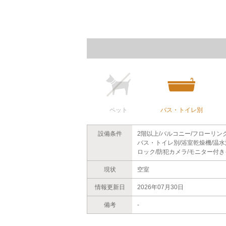
ペット
バス・トイレ別
設備条件
2階以上/バルコニー/フローリン
バス・トイレ別/浴室乾燥機/温水
ロック/防犯カメラ/モニター付き
現状
空室
情報更新日
2026年07月30日
備考
-