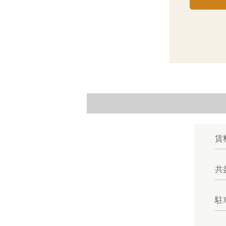
賃
共
駐