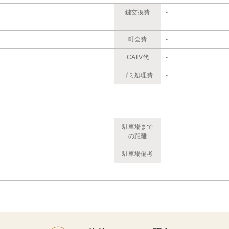
鍵交換費
-
町会費
-
CATV代
-
ゴミ処理費
-
駐車場まで
-
の距離
駐車場備考
-