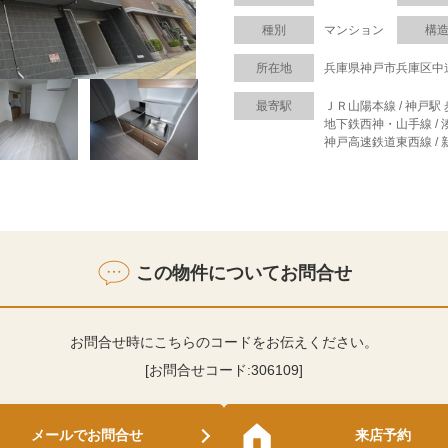
種別
マンション
構
所在地
兵庫県神戸市兵庫区中
最寄駅
ＪＲ山陽本線 / 神戸駅 
地下鉄西神・山手線 / 
神戸高速鉄道東西線 / 
この物件についてお問合せ
お問合せ時にこちらのコードをお伝えください。
[お問合せコード:
306109
]
メールでお問合せ
来店予約