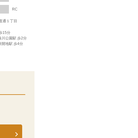
造
RC
道通１丁目
歩15分
湊川公園駅 歩2分
新開地駅 歩4分