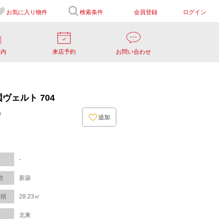
お気に入り
物件
検索条件
会員登録
ログイン
案内
来店予約
お問い合わせ
ヴェルト 704
)
追加
金
-
数
新築
面積
28.23㎡
き
北東