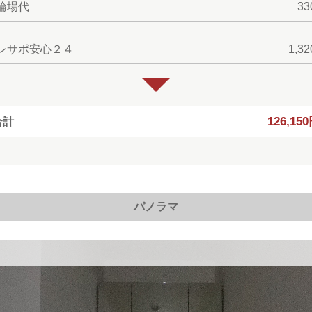
輪場代
3
レサポ安心２４
1,3
126,15
合計
パノラマ