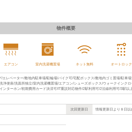
物件概要
エアコン
室内洗濯機置場
ネット無料
オートロック
グ/エレベーター/敷地内駐車場/駐輪場/バイク可/宅配ボックス/敷地内ゴミ置場/駐車場空
洗浄便座/洗面所独立/室内洗濯機置場/エアコン/シューズボックス/ウォークインクロ
インターホン/初期費用カード決済可/IT重説対応物件/2駅利用可/2沿線利用可/3駅以
次回更新日
情報更新日より８日以