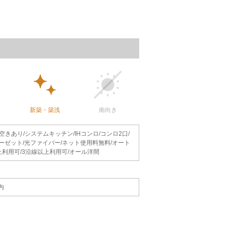
新築・築浅
南向き
きあり/システムキッチン/IHコンロ/コンロ2口/
ーゼット/光ファイバー/ネット使用料無料/オート
上利用可/3沿線以上利用可/オール洋間
内