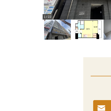
1
/
22