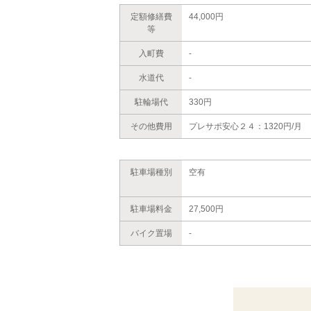
定額修繕費
44,000円
等
入町費
-
水道代
-
駐輪場代
330円
その他費用
プレサポ安心２４：1320円/月
駐車場種別
空有
駐車場料金
27,500円
バイク置場
-