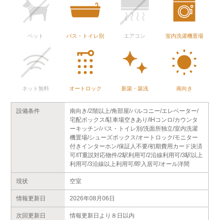
ペット
バス・トイレ別
エアコン
室内洗濯機置場
ネット無料
オートロック
新築・築浅
南向き
設備条件
南向き/2階以上/角部屋/バルコニー/エレベーター/
宅配ボックス/駐車場空きあり/IHコンロ/カウンタ
ーキッチン/バス・トイレ別/洗面所独立/室内洗濯
機置場/シューズボックス/オートロック/モニター
付きインターホン/保証人不要/初期費用カード決済
可/IT重説対応物件/2駅利用可/2沿線利用可/3駅以上
利用可/3沿線以上利用可/即入居可/オール洋間
現状
空室
情報更新日
2026年08月06日
次回更新日
情報更新日より８日以内