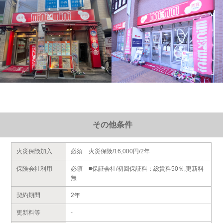
その他条件
火災保険加入
必須 火災保険/16,000円/2年
保険会社利用
必須 ■保証会社/初回保証料：総賃料50％,更新料
無
契約期間
2年
更新料等
-