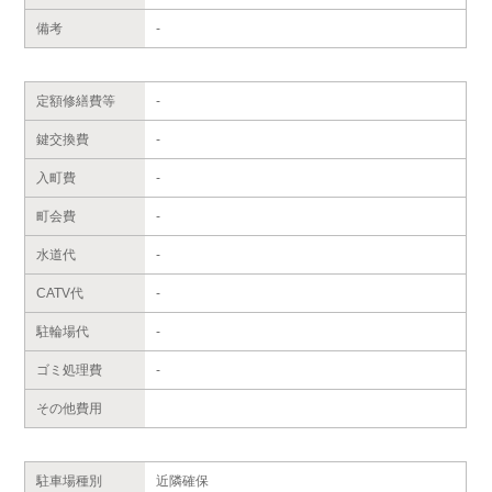
備考
-
定額修繕費等
-
鍵交換費
-
入町費
-
町会費
-
水道代
-
CATV代
-
駐輪場代
-
ゴミ処理費
-
その他費用
駐車場種別
近隣確保