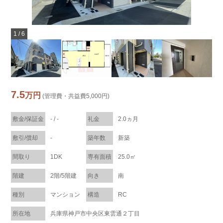
1
/
6
7.5
万円
(管理費・共益費5,000円)
敷金/保証金
- / -
礼金
2.0ヵ月
敷引/償却
-
築年数
新築
間取り
1DK
専有面積
25.0㎡
階建
2階/5階建
向き
南
種別
マンション
構造
RC
所在地
兵庫県神戸市中央区東雲通２丁目