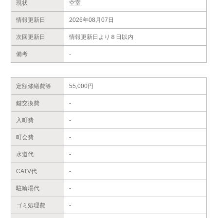
現状
空室
情報更新日
2026年08月07日
次回更新日
情報更新日より８日以内
備考
-
定額修繕費等
55,000円
鍵交換費
-
入町費
-
町会費
-
水道代
-
CATV代
-
駐輪場代
-
ゴミ処理費
-