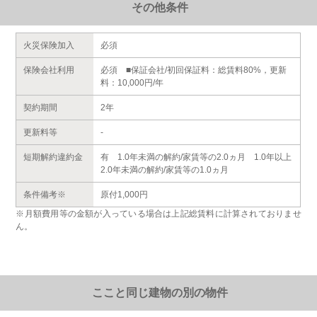
その他条件
火災保険加入
必須
保険会社利用
必須 ■保証会社/初回保証料：総賃料80%，更新
料：10,000円/年
契約期間
2年
更新料等
-
短期解約違約金
有 1.0年未満の解約/家賃等の2.0ヵ月 1.0年以上
2.0年未満の解約/家賃等の1.0ヵ月
条件備考※
原付1,000円
※月額費用等の金額が入っている場合は上記総賃料に計算されておりませ
ん。
ここと同じ建物の別の物件