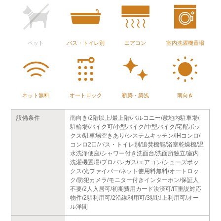
ペット
バス・トイレ別
エアコン
室内洗濯機置場
ネット無料
オートロック
新築・築浅
南向き
設備条件
南向き/2階以上/最上階/バルコニー/敷地内駐車場/
駐輪場/バイク可/小型バイク/中型バイク/宅配ボッ
クス/駐車場空きあり/システムキッチン/IHコンロ/
コンロ2口/バス・トイレ別/追焚機能/浴室乾燥機/温
水洗浄便座/シャワー付き洗面台/洗面所独立/室内
洗濯機置場/プロパンガス/エアコン/シューズボッ
クス/光ファイバー/ネット使用料無料/オートロッ
ク/防犯カメラ/モニター付きインターホン/保証人
不要/2人入居可/初期費用カード決済可/IT重説対応
物件/2駅利用可/2沿線利用可/3駅以上利用可/オー
ル洋間