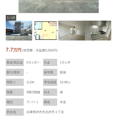
1
/
19
7.7
万円
(管理費・共益費5,000円)
敷金/保証金
0.0ヵ月 / -
礼金
1.0ヵ月
敷引/償却
-
築年数
新築
間取り
1LDK
専有面積
33.96㎡
階建
3階/3階建
向き
南
種別
アパート
構造
木造
所在地
兵庫県伊丹市北伊丹３丁目