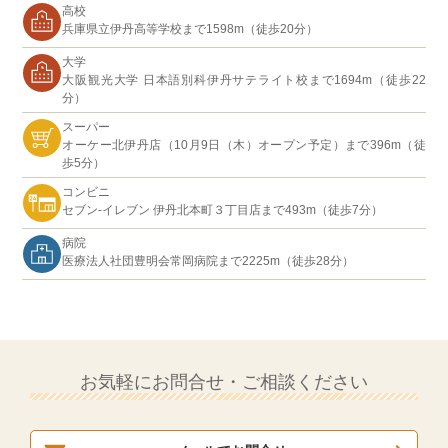
高校
兵庫県立伊丹高等学校まで1598m（徒歩20分）
大学
大阪観光大学 日本語別科伊丹サテライト校まで1694m（徒歩22
分）
スーパー
オーケー北伊丹店（10月9日（木）オープン予定）まで396m（徒
歩5分）
コンビニ
セブン-イレブン 伊丹北本町３丁目店まで493m（徒歩7分）
病院
医療法人社団豊明会常岡病院まで2225m（徒歩28分）
お気軽にお問合せ・ご相談ください