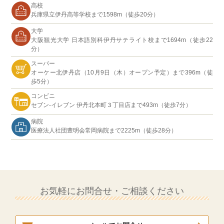
高校
兵庫県立伊丹高等学校まで1598m（徒歩20分）
大学
大阪観光大学 日本語別科伊丹サテライト校まで1694m（徒歩22
分）
スーパー
オーケー北伊丹店（10月9日（木）オープン予定）まで396m（徒
歩5分）
コンビニ
セブン-イレブン 伊丹北本町３丁目店まで493m（徒歩7分）
病院
医療法人社団豊明会常岡病院まで2225m（徒歩28分）
お気軽にお問合せ・ご相談ください