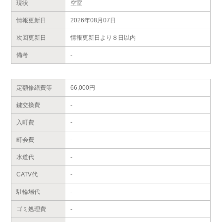
現状
空室
情報更新日
2026年08月07日
次回更新日
情報更新日より８日以内
備考
-
定額修繕費等
66,000円
鍵交換費
-
入町費
-
町会費
-
水道代
-
CATV代
-
駐輪場代
-
ゴミ処理費
-