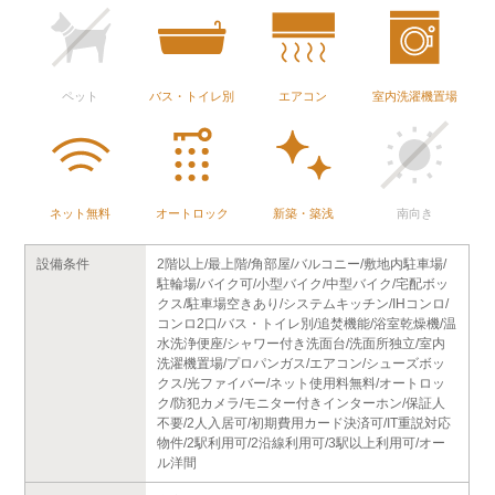
ペット
バス・トイレ別
エアコン
室内洗濯機置場
ネット無料
オートロック
新築・築浅
南向き
設備条件
2階以上/最上階/角部屋/バルコニー/敷地内駐車場/
駐輪場/バイク可/小型バイク/中型バイク/宅配ボッ
クス/駐車場空きあり/システムキッチン/IHコンロ/
コンロ2口/バス・トイレ別/追焚機能/浴室乾燥機/温
水洗浄便座/シャワー付き洗面台/洗面所独立/室内
洗濯機置場/プロパンガス/エアコン/シューズボッ
クス/光ファイバー/ネット使用料無料/オートロッ
ク/防犯カメラ/モニター付きインターホン/保証人
不要/2人入居可/初期費用カード決済可/IT重説対応
物件/2駅利用可/2沿線利用可/3駅以上利用可/オー
ル洋間