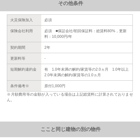
その他条件
火災保険加入
必須
保険会社利用
必須 ■保証会社/初回保証料：総賃料80%，更新
料：10,000円/年
契約期間
2年
更新料等
-
短期解約違約金
有 1.0年未満の解約/家賃等の2.0ヵ月 1.0年以上
2.0年未満の解約/家賃等の1.0ヵ月
条件備考※
原付1,000円
※月額費用等の金額が入っている場合は上記総賃料に計算されておりませ
ん。
ここと同じ建物の別の物件