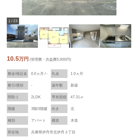
1
/
23
10.5
万円
(管理費・共益費5,000円)
敷金/保証金
0.0ヵ月 / -
礼金
1.0ヵ月
敷引/償却
-
築年数
新築
間取り
2LDK
専有面積
47.31㎡
階建
3階/3階建
向き
北
種別
アパート
構造
木造
所在地
兵庫県伊丹市北伊丹３丁目