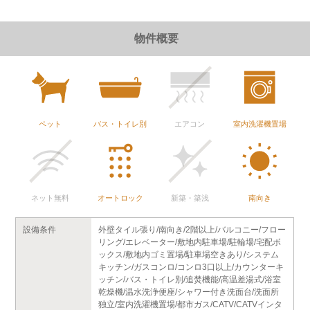
物件概要
ペット
バス・トイレ別
エアコン
室内洗濯機置場
ネット無料
オートロック
新築・築浅
南向き
設備条件
外壁タイル張り/南向き/2階以上/バルコニー/フロー
リング/エレベーター/敷地内駐車場/駐輪場/宅配ボ
ックス/敷地内ゴミ置場/駐車場空きあり/システム
キッチン/ガスコンロ/コンロ3口以上/カウンターキ
ッチン/バス・トイレ別/追焚機能/高温差湯式/浴室
乾燥機/温水洗浄便座/シャワー付き洗面台/洗面所
独立/室内洗濯機置場/都市ガス/CATV/CATVインタ