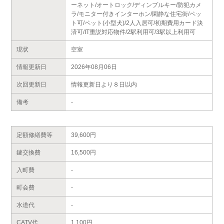
ーネット/オートロック/ディンプルキー/防犯カメ
ラ/モニター付きインターホン/閑静な住宅街/ペッ
ト可/ペット(小型犬)/2人入居可/初期費用カード決
済可/IT重説対応物件/2駅利用可/3駅以上利用可
現状
空室
情報更新日
2026年08月06日
次回更新日
情報更新日より８日以内
備考
-
定額修繕費等
39,600円
鍵交換費
16,500円
入町費
-
町会費
-
水道代
-
CATV代
1,100円