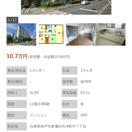
1
/
17
10.7
万円
(管理費・共益費10,000円)
敷金/保証金
1.0ヵ月 / -
礼金
1.0ヵ月
敷引/償却
-
築年数
築28年
間取り
3LDK
専有面積
63.3㎡
階建
11階/14階建
向き
南
種別
マンション
構造
SRC
所在地
兵庫県神戸市東灘区向洋町中７丁目