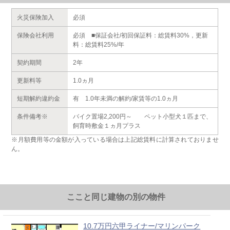
火災保険加入
必須
保険会社利用
必須 ■保証会社/初回保証料：総賃料30%，更新
料：総賃料25%/年
契約期間
2年
更新料等
1.0ヵ月
短期解約違約金
有 1.0年未満の解約/家賃等の1.0ヵ月
条件備考※
バイク置場2,200円～ ペット小型犬１匹まで、
飼育時敷金１ヵ月プラス
※月額費用等の金額が入っている場合は上記総賃料に計算されておりませ
ん。
ここと同じ建物の別の物件
10.7万円六甲ライナー/マリンパーク