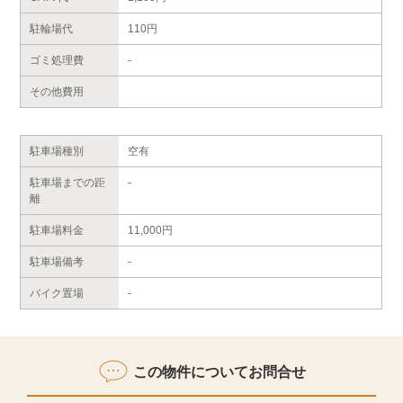
駐輪場代
110円
ゴミ処理費
-
その他費用
駐車場種別
空有
駐車場までの距
-
離
駐車場料金
11,000円
駐車場備考
-
バイク置場
-
この物件についてお問合せ