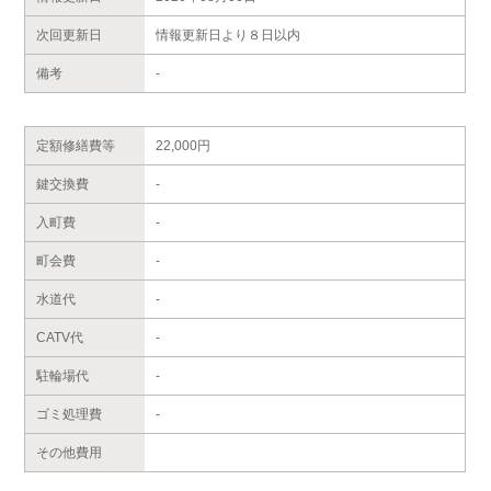
次回更新日
情報更新日より８日以内
備考
-
定額修繕費等
22,000円
鍵交換費
-
入町費
-
町会費
-
水道代
-
CATV代
-
駐輪場代
-
ゴミ処理費
-
その他費用