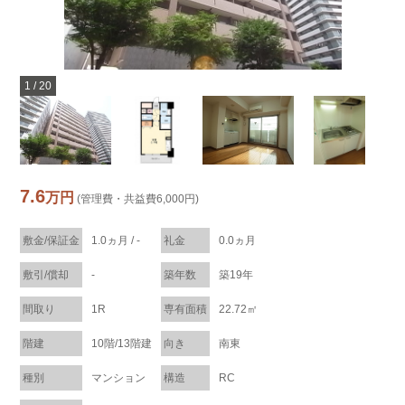
1
/
20
7.6
万円
(管理費・共益費6,000円)
敷金/保証金
1.0ヵ月 / -
礼金
0.0ヵ月
敷引/償却
-
築年数
築19年
間取り
1R
専有面積
22.72㎡
階建
10階/13階建
向き
南東
種別
マンション
構造
RC