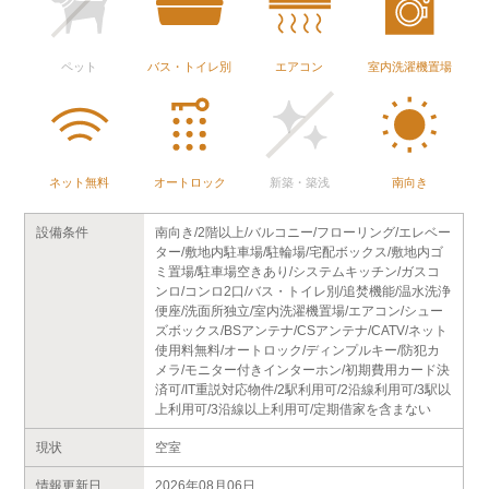
ペット
バス・トイレ別
エアコン
室内洗濯機置場
ネット無料
オートロック
新築・築浅
南向き
設備条件
南向き/2階以上/バルコニー/フローリング/エレベー
ター/敷地内駐車場/駐輪場/宅配ボックス/敷地内ゴ
ミ置場/駐車場空きあり/システムキッチン/ガスコ
ンロ/コンロ2口/バス・トイレ別/追焚機能/温水洗浄
便座/洗面所独立/室内洗濯機置場/エアコン/シュー
ズボックス/BSアンテナ/CSアンテナ/CATV/ネット
使用料無料/オートロック/ディンプルキー/防犯カ
メラ/モニター付きインターホン/初期費用カード決
済可/IT重説対応物件/2駅利用可/2沿線利用可/3駅以
上利用可/3沿線以上利用可/定期借家を含まない
現状
空室
情報更新日
2026年08月06日