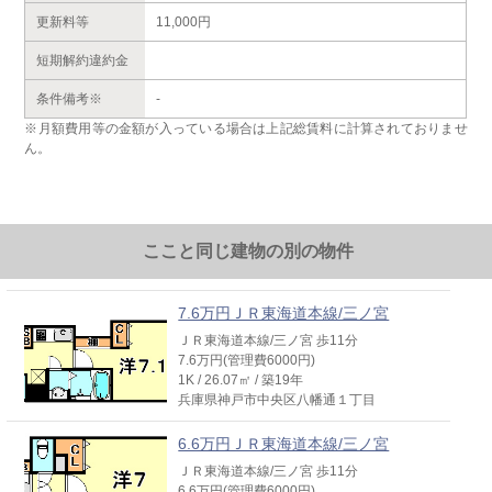
更新料等
11,000円
短期解約違約金
条件備考※
-
※月額費用等の金額が入っている場合は上記総賃料に計算されておりませ
ん。
ここと同じ建物の別の物件
7.6万円ＪＲ東海道本線/三ノ宮
ＪＲ東海道本線/三ノ宮 歩11分
7.6万円(管理費6000円)
1K / 26.07㎡ / 築19年
兵庫県神戸市中央区八幡通１丁目
6.6万円ＪＲ東海道本線/三ノ宮
ＪＲ東海道本線/三ノ宮 歩11分
6.6万円(管理費6000円)