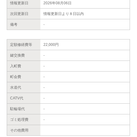
情報更新日
2026年08月06日
次回更新日
情報更新日より８日以内
備考
-
定額修繕費等
22,000円
鍵交換費
-
入町費
-
町会費
-
水道代
-
CATV代
-
駐輪場代
-
ゴミ処理費
-
その他費用