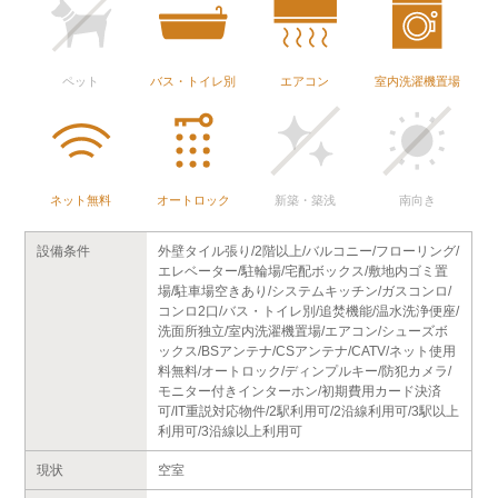
ペット
バス・トイレ別
エアコン
室内洗濯機置場
ネット無料
オートロック
新築・築浅
南向き
設備条件
外壁タイル張り/2階以上/バルコニー/フローリング/
エレベーター/駐輪場/宅配ボックス/敷地内ゴミ置
場/駐車場空きあり/システムキッチン/ガスコンロ/
コンロ2口/バス・トイレ別/追焚機能/温水洗浄便座/
洗面所独立/室内洗濯機置場/エアコン/シューズボ
ックス/BSアンテナ/CSアンテナ/CATV/ネット使用
料無料/オートロック/ディンプルキー/防犯カメラ/
モニター付きインターホン/初期費用カード決済
可/IT重説対応物件/2駅利用可/2沿線利用可/3駅以上
利用可/3沿線以上利用可
現状
空室