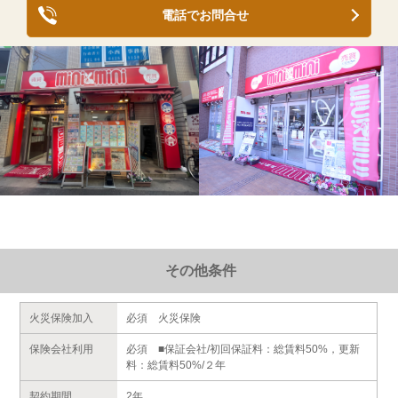
電話でお問合せ
その他条件
火災保険加入
必須 火災保険
保険会社利用
必須 ■保証会社/初回保証料：総賃料50%，更新
料：総賃料50%/２年
契約期間
2年