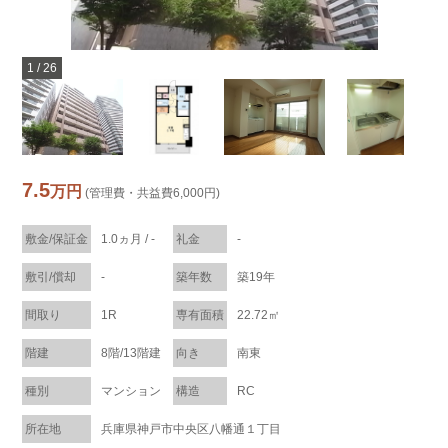
1
/
26
7.5
万円
(管理費・共益費6,000円)
敷金/保証金
1.0ヵ月 / -
礼金
-
敷引/償却
-
築年数
築19年
間取り
1R
専有面積
22.72㎡
階建
8階/13階建
向き
南東
種別
マンション
構造
RC
所在地
兵庫県神戸市中央区八幡通１丁目