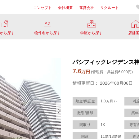
コンセプト
会社概要
運営会社
リクルート
から探す
物件名から探す
学区から探す
店舗
パシフィックレジデンス神戸
7.6
万円
(管理費・共益費6,000円)
情報更新日： 2026年08月06日
敷金/保証金
1.0ヵ月 / -
礼
敷引/償却
-
築年
間取り
1K
専有
階建
11階/13階建
向