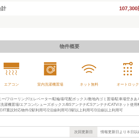
107,30
合計
物件概要
エアコン
室内洗濯機置場
ネット無料
オートロック
ニー/フローリング/エレベーター/駐輪場/宅配ボックス/敷地内ゴミ置場/駐車場空きあ
洗濯機置場/エアコン/シューズボックス/BSアンテナ/CSアンテナ/CATV/ネット使
/IT重説対応物件/2駅利用可/2沿線利用可/3駅以上利用可/3沿線以上利用可
次回更新日
情報更新日より８日以