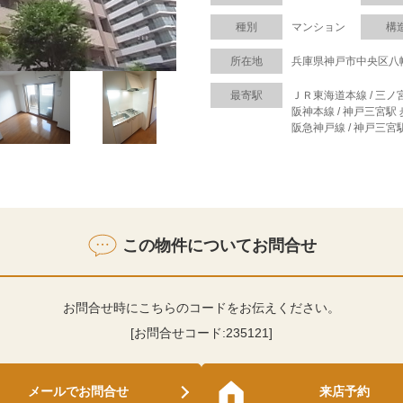
種別
マンション
構
所在地
兵庫県神戸市中央区八
最寄駅
ＪＲ東海道本線 / 三ノ
阪神本線 / 神戸三宮駅 
阪急神戸線 / 神戸三宮駅
この物件についてお問合せ
お問合せ時にこちらのコードをお伝えください。
[お問合せコード:
235121
]
メールでお問合せ
来店予約