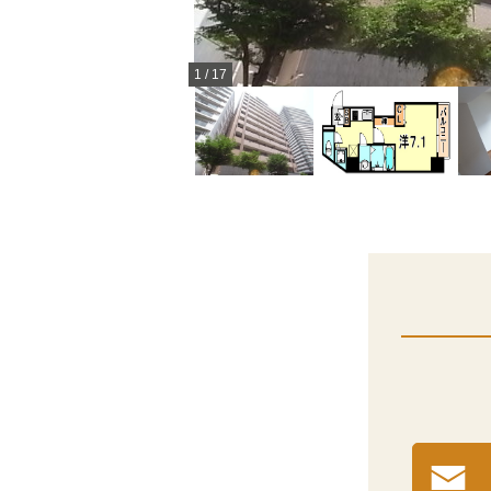
1
/
17