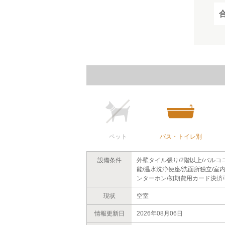
ペット
バス・トイレ別
設備条件
外壁タイル張り/2階以上/バルコ
能/温水洗浄便座/洗面所独立/室内
ンターホン/初期費用カード決済可
現状
空室
情報更新日
2026年08月06日