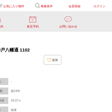
お気に入り
物件
検索条件
会員登録
ログイン
案内
来店予約
お問い合わせ
八幡通 1102
追加
金
-
数
築19年
面積
26.07㎡
き
南東