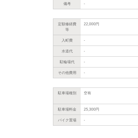
備考
-
定額修繕費
22,000円
等
入町費
-
水道代
-
駐輪場代
-
その他費用
-
駐車場種別
空有
駐車場料金
25,300円
バイク置場
-