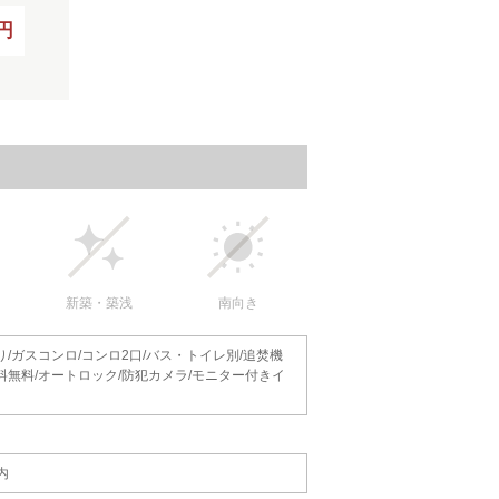
0円
新築・築浅
南向き
り/ガスコンロ/コンロ2口/バス・トイレ別/追焚機
用料無料/オートロック/防犯カメラ/モニター付きイ
内