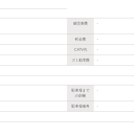
鍵交換費
-
町会費
-
CATV代
-
ゴミ処理費
-
駐車場まで
-
の距離
駐車場備考
-