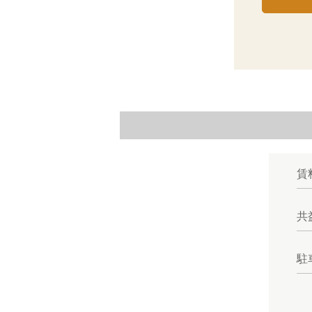
賃
共
駐