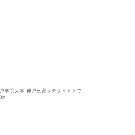
戸学院大学 神戸三宮サテライトまで
00m