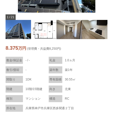
1
/
21
8.375
万円
(管理費・共益費8,250円)
敷金/保証金
- / -
礼金
1.0ヵ月
敷引/償却
-
築年数
築1年
間取り
1DK
専有面積
30.55㎡
階建
10階/15階建
向き
北東
種別
マンション
構造
RC
所在地
兵庫県神戸市兵庫区西多聞通２丁目