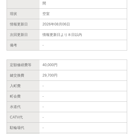
間
現状
空室
情報更新日
2026年08月06日
次回更新日
情報更新日より８日以内
備考
-
定額修繕費等
40,000円
鍵交換費
29,700円
入町費
-
町会費
-
水道代
-
CATV代
-
駐輪場代
-