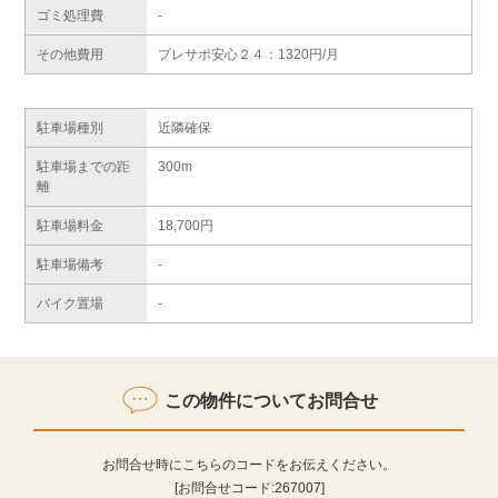
ゴミ処理費
-
その他費用
プレサポ安心２４：1320円/月
駐車場種別
近隣確保
駐車場までの距
300m
離
駐車場料金
18,700円
駐車場備考
-
バイク置場
-
この物件についてお問合せ
お問合せ時にこちらのコードをお伝えください。
[お問合せコード:
267007
]