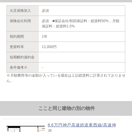
火災保険加入
必須
保険会社利用
必須 ■保証会社/初回保証料：総賃料50%，月額
保証料：総賃料1.5%
契約期間
1年
更新料等
11,000円
短期解約違約金
条件備考※
-
※月額費用等の金額が入っている場合は上記総賃料に計算されておりませ
ん。
ここと同じ建物の別の物件
8.6万円神戸高速鉄道東西線/高速神
戸