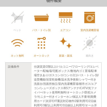
物件概要
ペット
バス・トイレ別
エアコン
室内洗濯機置場
ネット無料
オートロック
新築・築浅
南向き
設備条件
分譲賃貸/2階以上/バルコニー/フローリング/エレベ
ーター/駐輪場/宅配ボックス/敷地内ゴミ置場/駐車
場空きあり/ガスコンロ/コンロ2口/バス・トイレ別/
追焚機能/浴室乾燥機/温水洗浄便座/シャワー付き
洗面台/洗面所独立/室内洗濯機置場/都市ガス/エア
コン/シューズボックス/BSアンテナ/CATV/光ファ
イバー/ネット使用料無料/オートロック/防犯カメ
ラ/モニター付きインターホン/保証人不要/初期費
用カード決済可/IT重説対応物件/2駅利用可/2沿線
利用可/3駅以上利用可/3沿線以上利用可/オール洋