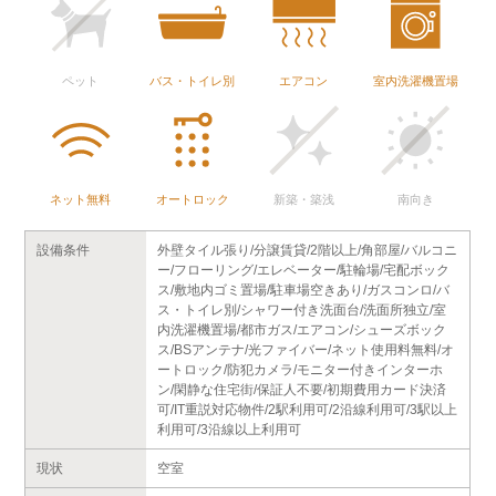
ペット
バス・トイレ別
エアコン
室内洗濯機置場
ネット無料
オートロック
新築・築浅
南向き
設備条件
外壁タイル張り/分譲賃貸/2階以上/角部屋/バルコニ
ー/フローリング/エレベーター/駐輪場/宅配ボック
ス/敷地内ゴミ置場/駐車場空きあり/ガスコンロ/バ
ス・トイレ別/シャワー付き洗面台/洗面所独立/室
内洗濯機置場/都市ガス/エアコン/シューズボック
ス/BSアンテナ/光ファイバー/ネット使用料無料/オ
ートロック/防犯カメラ/モニター付きインターホ
ン/閑静な住宅街/保証人不要/初期費用カード決済
可/IT重説対応物件/2駅利用可/2沿線利用可/3駅以上
利用可/3沿線以上利用可
現状
空室