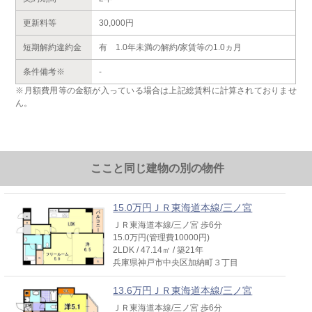
更新料等
30,000円
短期解約違約金
有 1.0年未満の解約/家賃等の1.0ヵ月
条件備考※
-
※月額費用等の金額が入っている場合は上記総賃料に計算されておりませ
ん。
ここと同じ建物の別の物件
15.0万円ＪＲ東海道本線/三ノ宮
ＪＲ東海道本線/三ノ宮 歩6分
15.0万円(管理費10000円)
2LDK / 47.14㎡ / 築21年
兵庫県神戸市中央区加納町３丁目
13.6万円ＪＲ東海道本線/三ノ宮
ＪＲ東海道本線/三ノ宮 歩6分