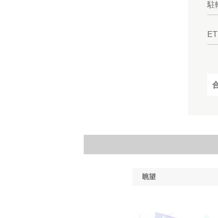
駐
E
眺望