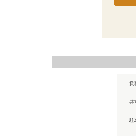
賃
共
駐