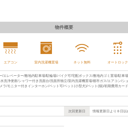
物件概要
エアコン
室内洗濯機置場
ネット無料
オートロック
ニー/エレベーター/敷地内駐車場/駐輪場/バイク可/宅配ボックス/敷地内ゴミ置場/駐車
温水洗浄便座/シャワー付き洗面台/洗面所独立/室内洗濯機置場/都市ガス/エアコン/
ラ/モニター付きインターホン/ペット可/ペット(小型犬)/ペット(猫)/初期費用カード決
次回更新日
情報更新日より８日以