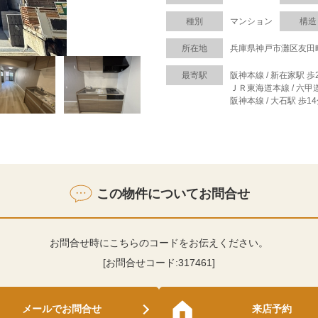
種別
マンション
構造
所在地
兵庫県神戸市灘区友田
最寄駅
阪神本線 / 新在家駅 歩
ＪＲ東海道本線 / 六甲
阪神本線 / 大石駅 歩1
この物件についてお問合せ
お問合せ時にこちらのコードをお伝えください。
[お問合せコード:
317461
]
メールでお問合せ
来店予約