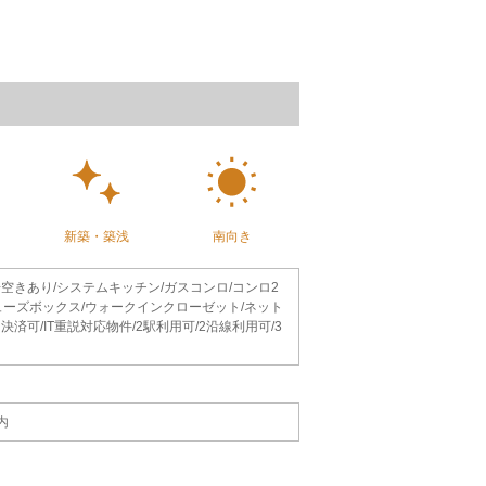
新築・築浅
南向き
場空きあり/システムキッチン/ガスコンロ/コンロ2
シューズボックス/ウォークインクローゼット/ネット
済可/IT重説対応物件/2駅利用可/2沿線利用可/3
内