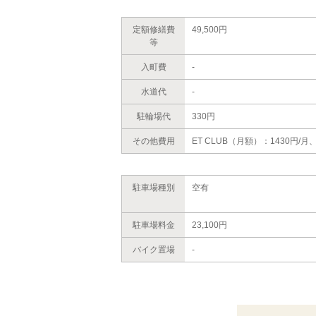
定額修繕費
49,500円
等
入町費
-
水道代
-
駐輪場代
330円
その他費用
ET CLUB（月額）：1430円/月
駐車場種別
空有
駐車場料金
23,100円
バイク置場
-