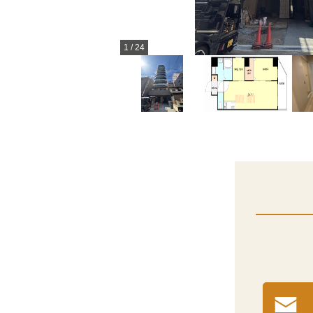
1
/
24