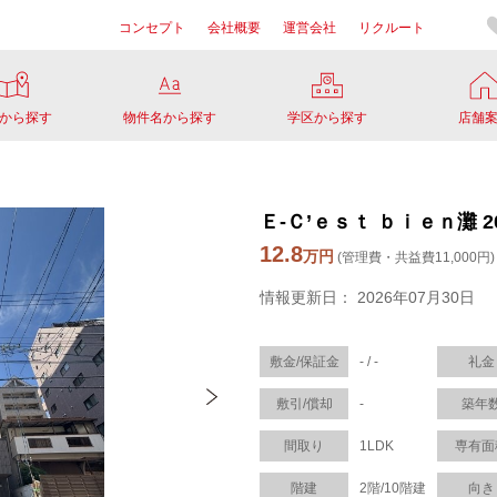
コンセプト
会社概要
運営会社
リクルート
から探す
物件名から探す
学区から探す
店舗
Ｅ-Ｃ’ｅｓｔ ｂｉｅｎ灘 2
12.8
万円
(管理費・共益費11,000円)
情報更新日： 2026年07月30日
敷金/保証金
- / -
礼金
敷引/償却
-
築年
間取り
1LDK
専有面
階建
2階/10階建
向き