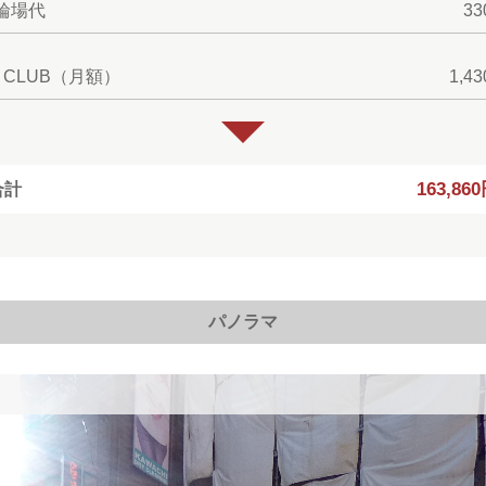
輪場代
3
T CLUB（月額）
1,4
163,86
合計
パノラマ