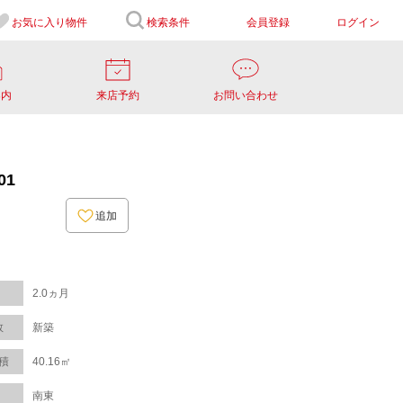
お気に入り
物件
検索条件
会員登録
ログイン
案内
来店予約
お問い合わせ
01
追加
2.0ヵ月
数
新築
積
40.16㎡
南東