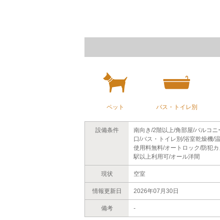
ペット
バス・トイレ別
設備条件
南向き/2階以上/角部屋/バルコ
口/バス・トイレ別/浴室乾燥機/
使用料無料/オートロック/防犯カメ
駅以上利用可/オール洋間
現状
空室
情報更新日
2026年07月30日
備考
-