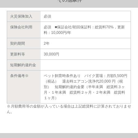
火災保険加入
必須
保険会社利用
必須 ■保証会社/初回保証料：総賃料70%，更新
料：10,000円/年
契約期間
2年
更新料等
30,000円
短期解約違約金
条件備考※
ペット飼育時条件あり バイク置場：月額5,500円
（税込） 退去時エアコン洗浄代20,000 円（税
別） 短期解約違約金要（半年未満 総賃料３ヶ
月・１年未満 総賃料２ヶ月・２年未満 総賃料
１ヶ月）
※月額費用等の金額が入っている場合は上記総賃料に計算されておりませ
ん。