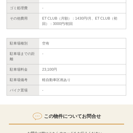
ゴミ処理費
-
その他費用
ET CLUB（月額）：1430円/月、ET CLUB（初
回）：3000円/初回
駐車場種別
空有
駐車場までの距
-
離
駐車場料金
23,100円
駐車場備考
軽自動車区画あり
バイク置場
-
この物件についてお問合せ