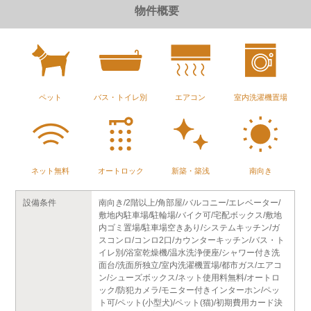
物件概要
ペット
バス・トイレ別
エアコン
室内洗濯機置場
ネット無料
オートロック
新築・築浅
南向き
設備条件
南向き/2階以上/角部屋/バルコニー/エレベーター/
敷地内駐車場/駐輪場/バイク可/宅配ボックス/敷地
内ゴミ置場/駐車場空きあり/システムキッチン/ガ
スコンロ/コンロ2口/カウンターキッチン/バス・ト
イレ別/浴室乾燥機/温水洗浄便座/シャワー付き洗
面台/洗面所独立/室内洗濯機置場/都市ガス/エアコ
ン/シューズボックス/ネット使用料無料/オートロ
ック/防犯カメラ/モニター付きインターホン/ペッ
ト可/ペット(小型犬)/ペット(猫)/初期費用カード決