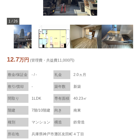
1
/
26
12.7
万円
(管理費・共益費11,000円)
敷金/保証金
- / -
礼金
2.0ヵ月
敷引/償却
-
築年数
新築
間取り
1LDK
専有面積
40.23㎡
階建
7階/10階建
向き
南東
種別
マンション
構造
鉄骨造
所在地
兵庫県神戸市灘区友田町４丁目