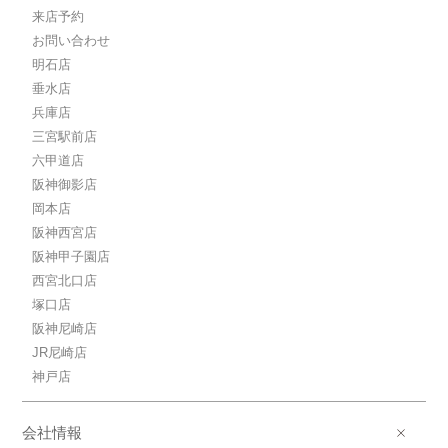
12.8万円阪神本線/新在家
来店予約
阪神本線/新在家 歩2分
お問い合わせ
12.8万円(管理費11000円)
1LDK / 40.23㎡ / 新築
明石店
兵庫県神戸市灘区友田町４丁目
垂水店
兵庫店
三宮駅前店
六甲道店
阪神御影店
岡本店
阪神西宮店
阪神甲子園店
西宮北口店
塚口店
阪神尼崎店
JR尼崎店
神戸店
会社情報