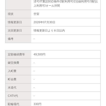
済可/IT重説対応物件/2駅利用可/2沿線利用可/3駅以
上利用可/オール洋間
現状
空室
情報更新日
2026年07月30日
次回更新日
情報更新日より８日以内
備考
-
定額修繕費等
49,500円
鍵交換費
-
入町費
-
町会費
-
水道代
-
CATV代
-
駐輪場代
330円