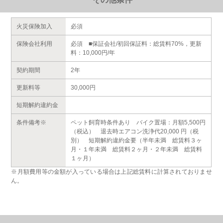
火災保険加入
必須
保険会社利用
必須 ■保証会社/初回保証料：総賃料70%，更新
料：10,000円/年
契約期間
2年
更新料等
30,000円
短期解約違約金
条件備考※
ペット飼育時条件あり バイク置場：月額5,500円
（税込） 退去時エアコン洗浄代20,000 円（税
別） 短期解約違約金要（半年未満 総賃料３ヶ
月・１年未満 総賃料２ヶ月・２年未満 総賃料
１ヶ月）
※月額費用等の金額が入っている場合は上記総賃料に計算されておりませ
ん。