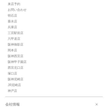
12.8万円阪神本線/新在家
来店予約
阪神本線/新在家 歩2分
お問い合わせ
12.8万円(管理費11000円)
1LDK / 40.23㎡ / 新築
明石店
兵庫県神戸市灘区友田町４丁目
垂水店
兵庫店
三宮駅前店
六甲道店
阪神御影店
岡本店
阪神西宮店
阪神甲子園店
西宮北口店
塚口店
阪神尼崎店
JR尼崎店
神戸店
会社情報