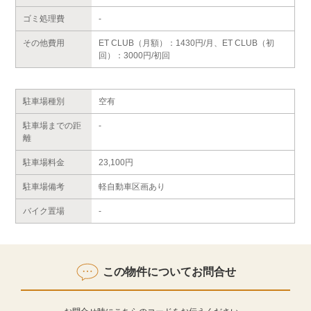
ゴミ処理費
-
その他費用
ET CLUB（月額）：1430円/月、ET CLUB（初
回）：3000円/初回
駐車場種別
空有
駐車場までの距
-
離
駐車場料金
23,100円
駐車場備考
軽自動車区画あり
バイク置場
-
この物件についてお問合せ