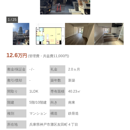
1
/
25
12.6
万円
(管理費・共益費11,000円)
敷金/保証金
- / -
礼金
2.0ヵ月
敷引/償却
-
築年数
新築
間取り
1LDK
専有面積
40.23㎡
階建
5階/10階建
向き
南東
種別
マンション
構造
鉄骨造
所在地
兵庫県神戸市灘区友田町４丁目