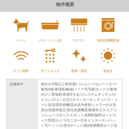
物件概要
ペット
バス・トイレ別
エアコン
室内洗濯機置場
ネット無料
オートロック
新築・築浅
南向き
設備条件
南向き/2階以上/角部屋/バルコニー/エレベーター/
敷地内駐車場/駐輪場/バイク可/宅配ボックス/敷地
内ゴミ置場/駐車場空きあり/システムキッチン/ガ
スコンロ/コンロ2口/カウンターキッチン/バス・ト
イレ別/浴室乾燥機/温水洗浄便座/シャワー付き洗
面台/洗面所独立/室内洗濯機置場/都市ガス/エアコ
ン/シューズボックス/ネット使用料無料/オートロ
ック/防犯カメラ/モニター付きインターホン/ペッ
ト可/ペット(小型犬)/ペット(猫)/初期費用カード決