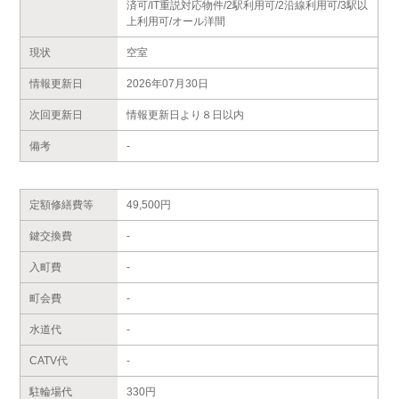
済可/IT重説対応物件/2駅利用可/2沿線利用可/3駅以
上利用可/オール洋間
現状
空室
情報更新日
2026年07月30日
次回更新日
情報更新日より８日以内
備考
-
定額修繕費等
49,500円
鍵交換費
-
入町費
-
町会費
-
水道代
-
CATV代
-
駐輪場代
330円